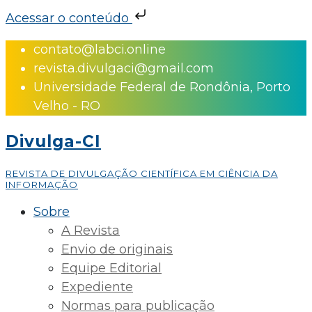
Acessar o conteúdo
Skip
contato@labci.online
to
revista.divulgaci@gmail.com
content
Universidade Federal de Rondônia, Porto
Velho - RO
Divulga-CI
REVISTA DE DIVULGAÇÃO CIENTÍFICA EM CIÊNCIA DA
INFORMAÇÃO
Sobre
A Revista
Envio de originais
Equipe Editorial
Expediente
Normas para publicação