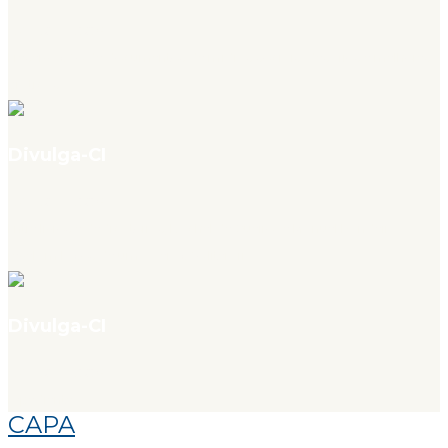
v. 4, n. 07, jul. 2026
Preservação de documentos de mídias sociais: desafios e melhores
práticas
Divulga-CI
v. 4, n. 07, jul. 2026
Entre livros e dedicatórias, Rachel de Queiroz e Manuel Bandeira
revelam laços de uma geração literária
Divulga-CI
v. 4, n. 07, jul. 2026
Expediente
CAPA