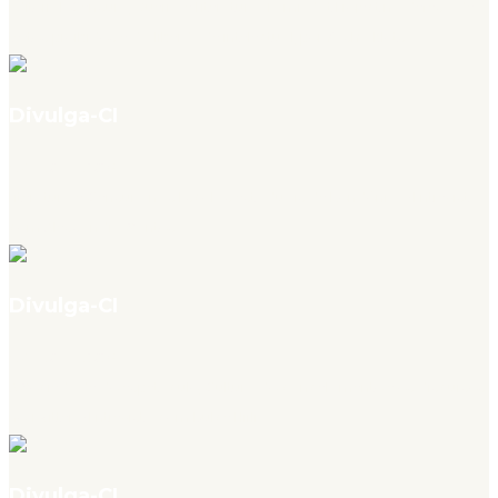
Editorial: Censura, Guerra e Literatura: Tamizdat Project na defesa de
textos proibidos e da liberdade intelectual, por Yasha Klots
Divulga-CI
v. 4, n. 07, jul. 2026
Literatura e Censura nas Escolas estaduais de Rondônia – Entrevista
com Alessandra Santos
Divulga-CI
v. 4, n. 07, jul. 2026
A Sociedade do espetáculo, Cultura do cancelamento e os discursos
no Twitter – Entrevista com Dulce Hirli
Divulga-CI