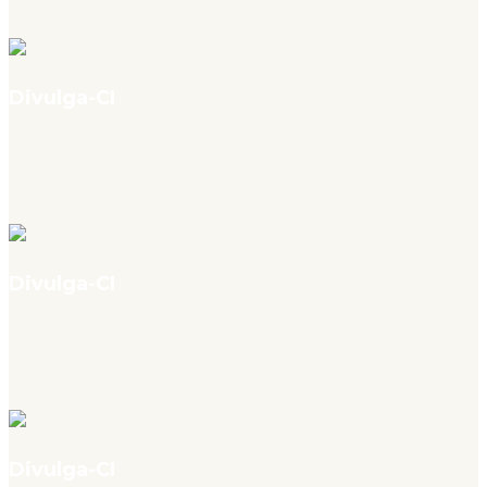
em bases científicas, por Jesús P. Mena-Chalco
Divulga-CI
v. 4, n. 07, jul. 2026
Onde publicar na era pós-Qualis na Área de Comunicação,
Informação e Museologia, por Mateus Rebouças
Divulga-CI
v. 4, n. 07, jul. 2026
Percursos de pesquisa em Ciência da Informação: duas coletâneas
que celebram a graduação, por Zaira Zafalon e Márcia Ivo Braz
Divulga-CI