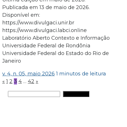
Publicada em 13 de maio de 2026.
Disponível em:
https://www.divulgaci.unir.br
https://www.divulgaci.labci.online
Laboratório Aberto Contexto e Informação
Universidade Federal de Rondônia
Universidade Federal do Estado do Rio de
Janeiro
v. 4, n. 05, maio 2026
1 minutos de leitura
Paginação
«
1
2
3
4
…
42
»
de
Pesquisar
PESQUISAR
posts