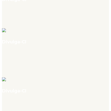
v. 4, n. 07, jul. 2026
“Conceito de Rua”: A Construção dos Espaços de Memória no Hip Hop
Brasileiro – Entrevista com Marlene Moraes
Divulga-CI
v. 4, n. 07, jul. 2026
Entre bibliotecas, informação e inteligência artificial: minha trajetória
na organização da informação e do conhecimento, por Cibele
Santos
Divulga-CI
v. 4, n. 07, jul. 2026
O gênero cabe em um nome?: cuidados na inferência automática