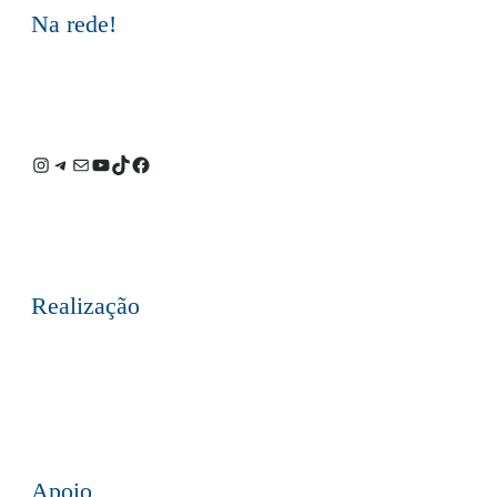
Na rede!
Instagram
Telegram
E-
Youtube
TikTok
Facebook
mail
Realização
Apoio