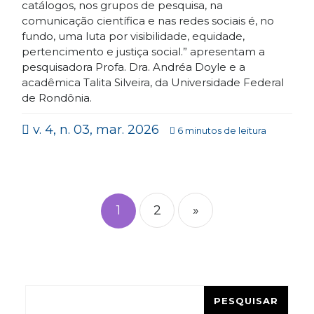
catálogos, nos grupos de pesquisa, na
comunicação científica e nas redes sociais é, no
fundo, uma luta por visibilidade, equidade,
pertencimento e justiça social.” apresentam a
pesquisadora Profa. Dra. Andréa Doyle e a
acadêmica Talita Silveira, da Universidade Federal
de Rondônia.
v. 4, n. 03, mar. 2026
6 minutos de leitura
Paginação
de
1
2
»
posts
Pesquisar
PESQUISAR