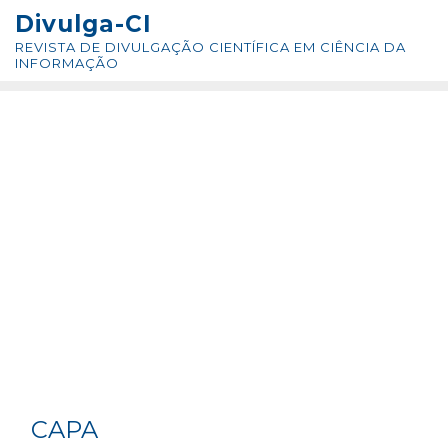
Skip
conteúdo
Divulga-CI
to
REVISTA DE DIVULGAÇÃO CIENTÍFICA EM CIÊNCIA DA
content
INFORMAÇÃO
CAPA