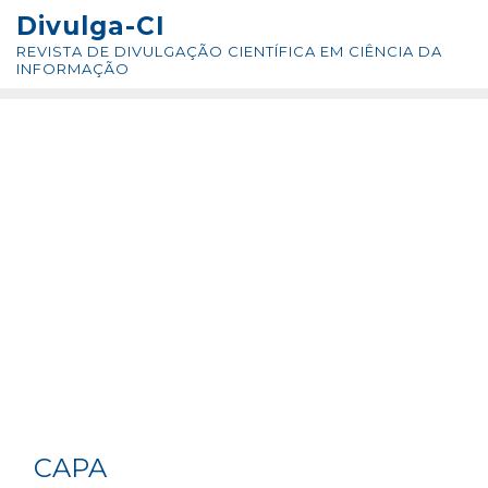
Skip
conteúdo
Divulga-CI
to
REVISTA DE DIVULGAÇÃO CIENTÍFICA EM CIÊNCIA DA
content
INFORMAÇÃO
CAPA