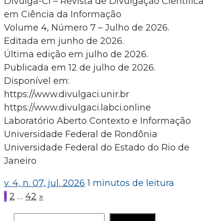
Divulga-CI – Revista de Divulgação Científica
em Ciência da Informação
Volume 4, Número 7 – Julho de 2026.
Editada em junho de 2026.
Última edição em julho de 2026.
Publicada em 12 de julho de 2026.
Disponível em:
https://www.divulgaci.unir.br
https://www.divulgaci.labci.online
Laboratório Aberto Contexto e Informação
Universidade Federal de Rondônia
Universidade Federal do Estado do Rio de
Janeiro
v. 4, n. 07, jul. 2026
1 minutos de leitura
Paginação
1
2
…
42
»
de
Pesquisar
PESQUISAR