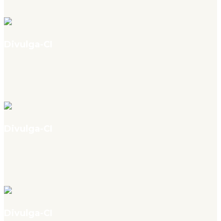
em bases científicas, por Jesús P. Mena-Chalco
Divulga-CI
v. 4, n. 07, jul. 2026
Onde publicar na era pós-Qualis na Área de Comunicação,
Informação e Museologia, por Mateus Rebouças
Divulga-CI
v. 4, n. 07, jul. 2026
Percursos de pesquisa em Ciência da Informação: duas coletâneas
que celebram a graduação, por Zaira Zafalon e Márcia Ivo Braz
Divulga-CI