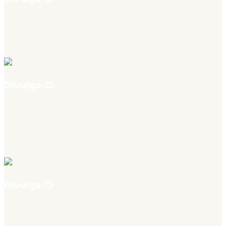
v. 4, n. 07, jul. 2026
“Conceito de Rua”: A Construção dos Espaços de Memória no Hip Hop
Brasileiro – Entrevista com Marlene Moraes
Divulga-CI
v. 4, n. 07, jul. 2026
Entre bibliotecas, informação e inteligência artificial: minha trajetória
na organização da informação e do conhecimento, por Cibele
Santos
Divulga-CI
v. 4, n. 07, jul. 2026
O gênero cabe em um nome?: cuidados na inferência automática