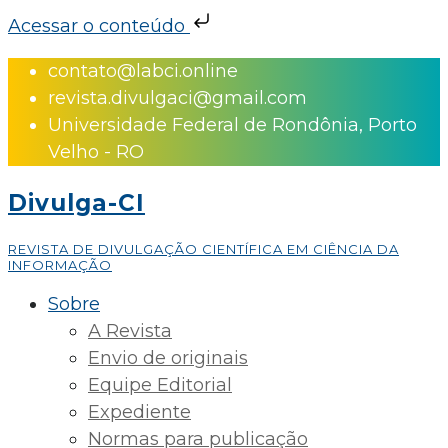
Acessar o conteúdo
Skip
contato@labci.online
to
revista.divulgaci@gmail.com
content
Universidade Federal de Rondônia, Porto
Velho - RO
Divulga-CI
REVISTA DE DIVULGAÇÃO CIENTÍFICA EM CIÊNCIA DA
INFORMAÇÃO
Sobre
A Revista
Envio de originais
Equipe Editorial
Expediente
Normas para publicação