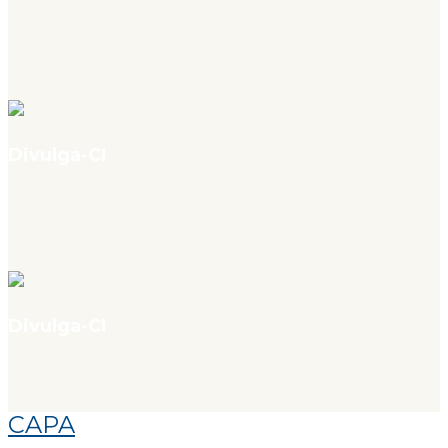
v. 4, n. 07, jul. 2026
Preservação de documentos de mídias sociais: desafios e melhores
práticas
Divulga-CI
v. 4, n. 07, jul. 2026
Entre livros e dedicatórias, Rachel de Queiroz e Manuel Bandeira
revelam laços de uma geração literária
Divulga-CI
v. 4, n. 07, jul. 2026
Expediente
CAPA