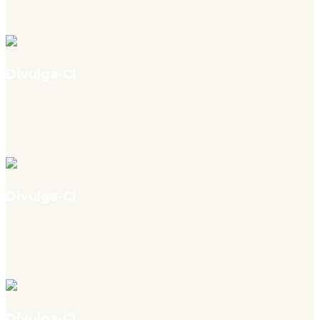
Editorial: Censura, Guerra e Literatura: Tamizdat Project na defesa de
textos proibidos e da liberdade intelectual, por Yasha Klots
Divulga-CI
v. 4, n. 07, jul. 2026
Literatura e Censura nas Escolas estaduais de Rondônia – Entrevista
com Alessandra Santos
Divulga-CI
v. 4, n. 07, jul. 2026
A Sociedade do espetáculo, Cultura do cancelamento e os discursos
no Twitter – Entrevista com Dulce Hirli
Divulga-CI