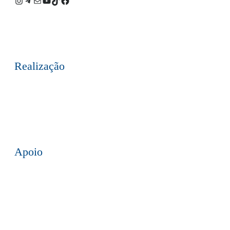
Instagram
Telegram
E-
Youtube
TikTok
Facebook
mail
Realização
Apoio