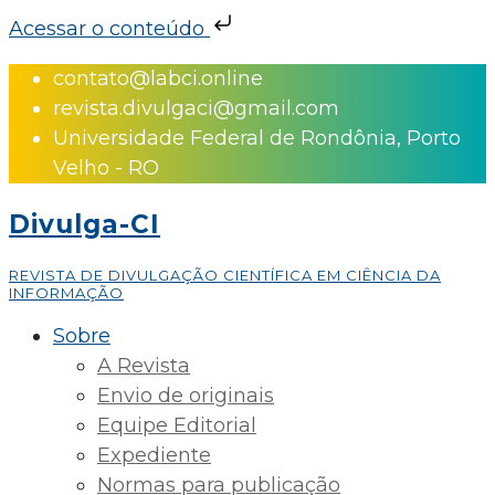
Acessar o conteúdo
Skip
contato@labci.online
to
revista.divulgaci@gmail.com
content
Universidade Federal de Rondônia, Porto
Velho - RO
Divulga-CI
REVISTA DE DIVULGAÇÃO CIENTÍFICA EM CIÊNCIA DA
INFORMAÇÃO
Sobre
A Revista
Envio de originais
Equipe Editorial
Expediente
Normas para publicação