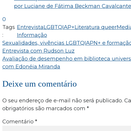
por Luciane de Fátima Beckman Cavalcant
0
Tags
Entrevista
LGBTQIAP+
Literatura queer
Medi
:
Informação
Navegação
Sexualidades, vivências LGBTQIAPN+ e formaçã
Entrevista com Rudson Luz
de
Avaliação de desempenho em biblioteca universit
Post
com Edonéia Miranda
Deixe um comentário
O seu endereço de e-mail não será publicado.
C
obrigatórios são marcados com
*
Comentário
*