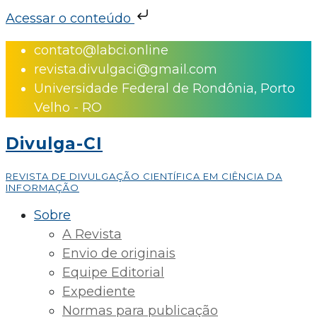
Acessar o conteúdo
Skip
contato@labci.online
to
revista.divulgaci@gmail.com
content
Universidade Federal de Rondônia, Porto
Velho - RO
Divulga-CI
REVISTA DE DIVULGAÇÃO CIENTÍFICA EM CIÊNCIA DA
INFORMAÇÃO
Sobre
A Revista
Envio de originais
Equipe Editorial
Expediente
Normas para publicação