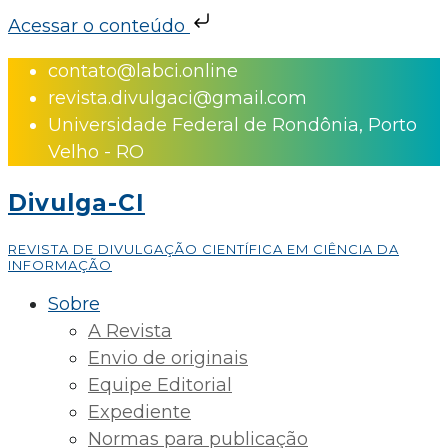
Acessar o conteúdo
Skip
contato@labci.online
to
revista.divulgaci@gmail.com
content
Universidade Federal de Rondônia, Porto
Velho - RO
Divulga-CI
REVISTA DE DIVULGAÇÃO CIENTÍFICA EM CIÊNCIA DA
INFORMAÇÃO
Sobre
A Revista
Envio de originais
Equipe Editorial
Expediente
Normas para publicação