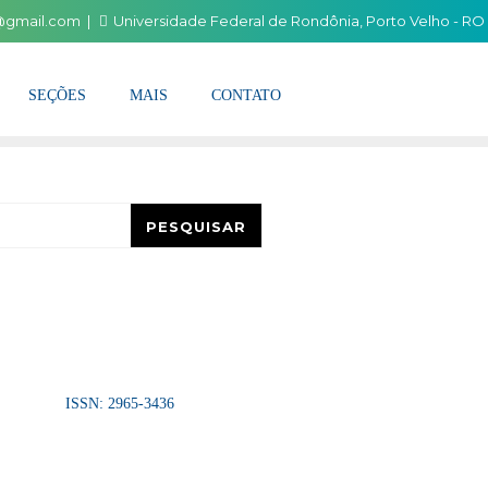
i@gmail.com
Universidade Federal de Rondônia, Porto Velho - RO
SEÇÕES
MAIS
CONTATO
esquisar
PESQUISAR
ISSN: 2965-3436