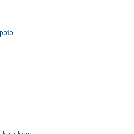
poio
ndexadores