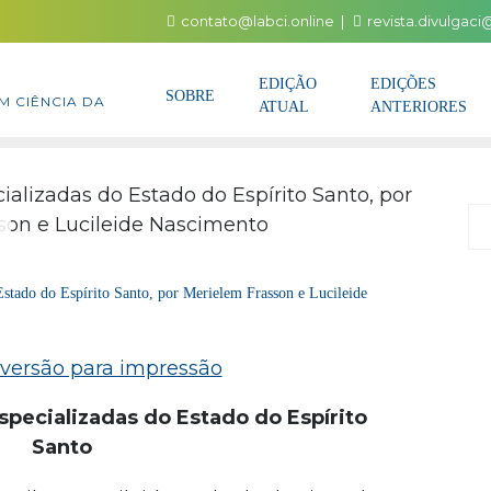
contato@labci.online
revista.divulgac
EDIÇÃO
EDIÇÕES
SOBRE
M CIÊNCIA DA
ATUAL
ANTERIORES
P
Estado do Espírito Santo, por Merielem Frasson e Lucileide
specializadas do Estado do Espírito
Santo