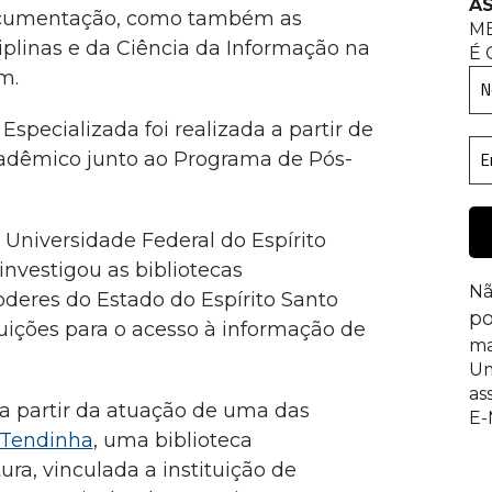
AS
ocumentação, como também as
M
iplinas e da Ciência da Informação na
É 
em.
Especializada foi realizada a partir de
adêmico junto ao Programa de Pós-
 Universidade Federal do Espírito
nvestigou as bibliotecas
Nã
oderes do Estado do Espírito Santo
po
buições para o acesso à informação de
ma
Um
as
 a partir da atuação de uma das
E-
 Tendinha
, uma biblioteca
ura, vinculada a instituição de