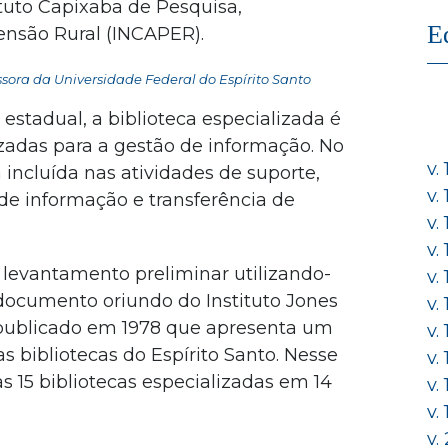
ituto Capixaba de Pesquisa,
E
ensão Rural (INCAPER).
sora da Universidade Federal do Espírito Santo
estadual, a biblioteca especializada é
izadas para a gestão de informação. No
v.
tá incluída nas atividades de suporte,
v.
de informação e transferência de
v.
v.
 levantamento preliminar utilizando-
v.
ocumento oriundo do Instituto Jones
v.
 publicado em 1978 que apresenta um
v.
 bibliotecas do Espírito Santo. Nesse
v.
 15 bibliotecas especializadas em 14
v.
v.
v.