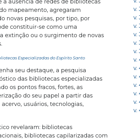
v.
 a ausência de redes de bibliotecas
v.
s do mapeamento, agregaram
v.
do novas pesquisas, por tipo, por
v.
pode constituir-se como uma
v.
 a extinção ou o surgimento de novas
v.
.
v.
iotecas Especializadas do Espírito Santo
v.
v.
nha seu destaque, a pesquisa
v.
stico das bibliotecas especializadas
v.
o os pontos fracos, fortes, as
v.
rização do seu papel a partir das
v.
 acervo, usuários, tecnologias,
v.
.
ico revelaram: bibliotecas
cionais, bibliotecas capilarizadas com