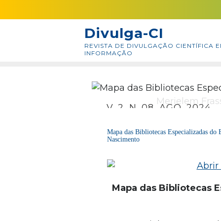
Skip
conteúdo
to
Divulga-CI
content
REVISTA DE DIVULGAÇÃO CIENTÍFICA E
INFORMAÇÃO
V. 2, N. 08, AGO. 2024
Mapa das Bibliotecas Especializadas do 
Nascimento
Mapa das Bibliotecas E