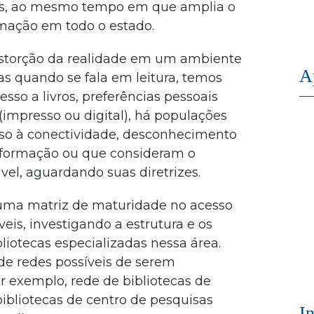
sos, ao mesmo tempo em que amplia o
ormação em todo o estado.
istorção da realidade em um ambiente
A
as quando se fala em leitura, temos
sso a livros, preferências pessoais
impresso ou digital), há populações
so à conectividade, desconhecimento
informação ou que consideram o
el, aguardando suas diretrizes.
 uma matriz de maturidade no acesso
eis, investigando a estrutura e os
bliotecas especializadas nessa área.
e redes possíveis de serem
 exemplo, rede de bibliotecas de
bibliotecas de centro de pesquisas
I