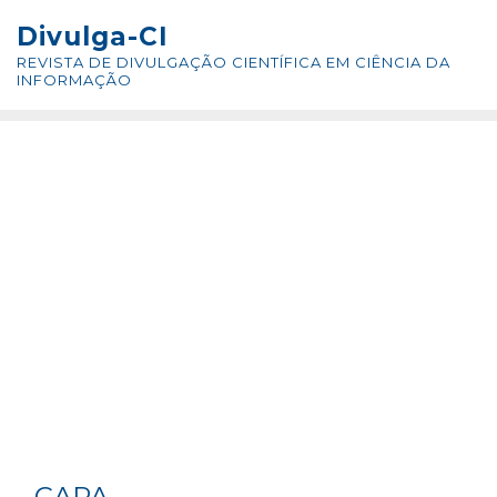
Skip
conteúdo
Divulga-CI
to
REVISTA DE DIVULGAÇÃO CIENTÍFICA EM CIÊNCIA DA
content
INFORMAÇÃO
CAPA