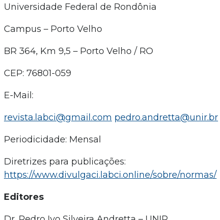
Universidade Federal de Rondônia
Campus – Porto Velho
BR 364, Km 9,5 – Porto Velho / RO
CEP: 76801-059
E-Mail:
revista.labci@gmail.com
pedro.andretta@unir.br
Periodicidade: Mensal
Diretrizes para publicações:
https://www.divulgaci.labci.online/sobre/normas/
Editores
Dr. Pedro Ivo Silveira Andretta – UNIR