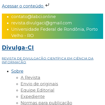
Acessar o conteúdo
Skip
contato@labci.online
to
revista.divulgaci@gmail.com
content
Universidade Federal de Rondônia, Porto
Velho - RO
Divulga-CI
REVISTA DE DIVULGAÇÃO CIENTÍFICA EM CIÊNCIA DA
INFORMAÇÃO
Sobre
A Revista
Envio de originais
Equipe Editorial
Expediente
Normas para publicação