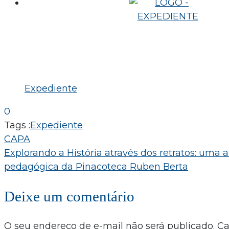
Expediente
0
Tags :
Expediente
Navegação
CAPA
Explorando a História através dos retratos: uma a
de
pedagógica da Pinacoteca Ruben Berta
Post
Deixe um comentário
O seu endereço de e-mail não será publicado.
C