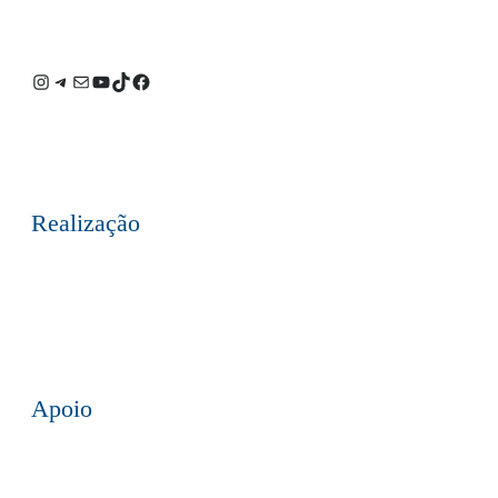
Instagram
Telegram
E-
Youtube
TikTok
Facebook
mail
Realização
Apoio