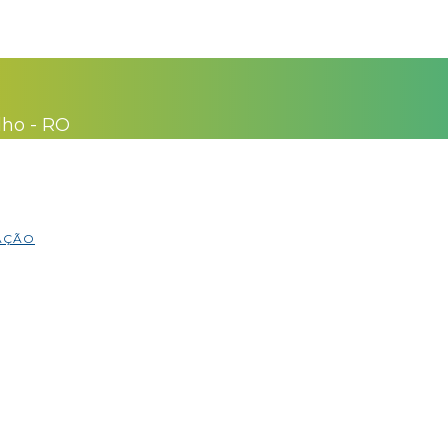
lho - RO
MAÇÃO