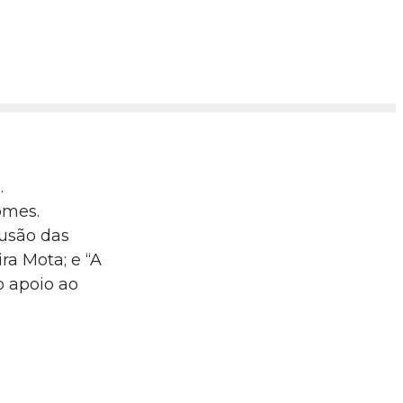
.
omes.
lusão das
ra Mota; e “A
o apoio ao