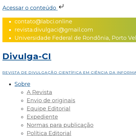
Acessar o conteúdo
Skip
contato@labci.online
to
revista.divulgaci@gmail.com
content
Universidade Federal de Rondônia, Porto Ve
Divulga-CI
REVISTA DE DIVULGAÇÃO CIENTÍFICA EM CIÊNCIA DA INFOR
Sobre
A Revista
Envio de originais
Equipe Editorial
Expediente
Normas para publicação
Política Editorial