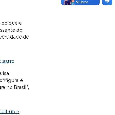
s do que a
essante do
iversidade de
 Castro
quisa
configura e
a no Brasil”,
Chalhub e