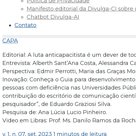
Política de Privacidade
Manifesto editorial da Divulga-CI sobre o 
Chatbot Divulga-AI
Contato
CAPA
Editorial: A luta anticapacitista é um dever de to
Entrevista: Alberth Sant’Ana Costa, Alessandra C
Perspectiva: Edmir Perrotti, Maria das Graças M
Inovação: Conheça o Guia para desenvolvimento de
pessoas com deficiência nas Universidades Públic
contribuição do escritório de comunicação científi
pesquisador”, de Eduardo Graziosi Silva.
Pesquisa de: Ana Lúcia Lucio Pinheiro.
Video em Libras: Prof. Ms. Danilo Ramos da Roch
v. 1, n. 07, set. 2023
1 minutos de leitura