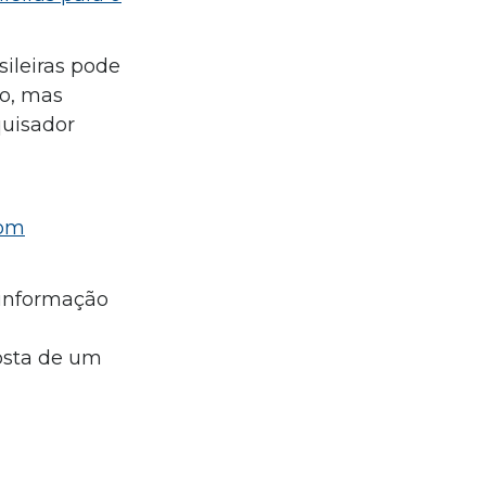
sileiras pode
ão, mas
quisador
com
 informação
posta de um