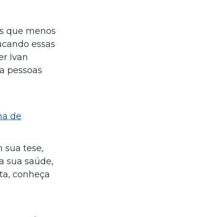
 os que menos
ucando essas
er Ivan
ra pessoas
na de
 sua tese,
a sua saúde,
sta, conheça