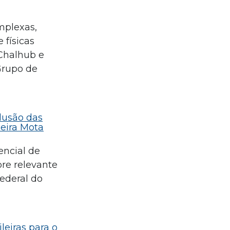
mplexas,
 físicas
 Chalhub e
Grupo de
clusão das
ueira Mota
encial de
re relevante
Federal do
leiras para o