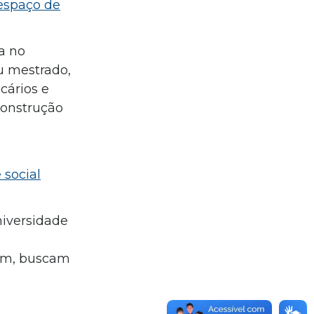
 espaço de
a no
u mestrado,
cários e
construção
 social
niversidade
gem, buscam