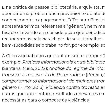
E na prática da pessoa bibliotecária, arquivista,
apontar uma problemática proveniente do ato de
conhecimento: o apagamento. O Tesauro Brasileir
apresenta termos referentes a “gênero”, nem m
tesauro. Levando em consideração que periódico
recuperem as palavras-chave de seus trabalhos, 
bem-sucedidas se o trabalho for, por exemplo, s
A CI possui trabalhos que tratam sobre a import
exemplo:
Práticas informacionais entre bibliote
(Santana; Melo, 2022);
Análise do regime de info
transexuais no estado de Pernambuco
(Pereira,
comportamento informacional de mulheres tran
gênero
(Pinto, 2018);
Violência contra travestis e
outros que apresentam resultados relevantes e 
necessárias para o combate às violências.