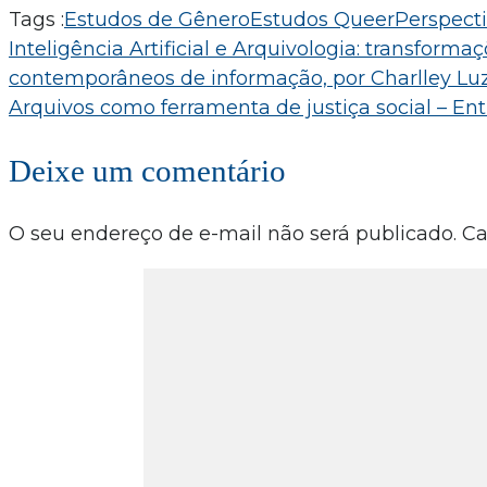
Tags :
Estudos de Gênero
Estudos Queer
Perspect
Navegação
Inteligência Artificial e Arquivologia: transform
contemporâneos de informação, por Charlley Lu
de
Arquivos como ferramenta de justiça social – Ent
Post
Deixe um comentário
O seu endereço de e-mail não será publicado.
Ca