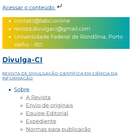
Acessar o conteúdo
Skip
contato@labci.online
to
revista.divulgaci@gmail.com
content
Universidade Federal de Rondônia, Porto
Velho - RO
Divulga-CI
REVISTA DE DIVULGAÇÃO CIENTÍFICA EM CIÊNCIA DA
INFORMAÇÃO
Sobre
A Revista
Envio de originais
Equipe Editorial
Expediente
Normas para publicação