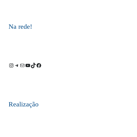
Na rede!
Instagram
Telegram
E-
Youtube
TikTok
Facebook
mail
Realização