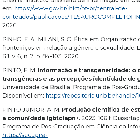
Brasília: Instituto Brasileiro de Informação em Ciê
em:
https://www.gov.br/ibict/pt-br/central-de-
conteudos/publicacoes/TESAUROCOMPLETOFI
2026.
PINHO, F. A.; MILANI, S. O. Ética em Organizaçã
fronteiriços em relação a gênero e sexualidade.
L
RJ, v. 6, n. 2, p. 84–103, 2020.
PINTO, E. M.
Informação e transgeneridade: o
transgêneras e as percepções identidade de 
Universidade de Brasília, Programa de Pós-Gradu
Disponível em:
https://repositorio.unb.br/handle
PINTO JUNIOR, A. M.
Produção científica de es
a comunidade lgbtqiapn+
. 2023. 106 f. Dissert
Programa de Pós-Graduação em Ciência da Infor
https://sucupira-