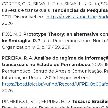
CORTES, G. R.; SILVA, L. F. da; SILVA, L. K. R. da; 
travestis e transexuais.
Tendências da Pesquisa 
2017. Disponível em:
https://revistas.ancib.org/in
2026.
FOX, M. J.
Prototype Theory: an alternative co
In: Smiraglia, R.P
. (ed). Proceedings from Nor
Organization, v. 3, p. 151-159, 2011.
PEREIRA, R. A.
Análise do regime de informação
transexuais no Estado de Pernambuco
. 2025. 
Pernambuco, Centro de Artes e Comunicação, P
Informação, Recife, 2025. Disponível em:
https://bdtd.ibict.br/vufind/Record/UFPE_0d00a
2026
PINHEIRO, L. V. R.; FERREZ, H. D.
Tesauro Brasile