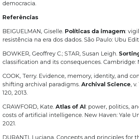
democracia.
Referências
BEIGUELMAN, Giselle.
Políticas da imagem
: vig
resistência na era dos dados. São Paulo: Ubu Edit
BOWKER, Geoffrey C.; STAR, Susan Leigh.
Sorting
classification and its consequences. Cambridge: M
COOK, Terry. Evidence, memory, identity, and co
shifting archival paradigms.
Archival Science
, v
120, 2013.
CRAWFORD, Kate.
Atlas of AI
: power, politics, a
costs of artificial intelligence. New Haven: Yale Un
2021.
DURANTI, Luciana. Concepts and principles for