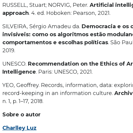
RUSSELL, Stuart; NORVIG, Peter.
Artificial inte
approach
. 4. ed. Hoboken: Pearson, 2021.
SILVEIRA, Sérgio Amadeu da.
Democracia e os 
invisíveis: como os algoritmos estão modula
comportamentos e escolhas políticas
. São Pau
2019.
UNESCO.
Recommendation on the Ethics of Arti
Intelligence
. Paris: UNESCO, 2021.
YEO, Geoffrey. Records, information, data: explori
record-keeping in an information culture.
Archiv
n. 1, p. 1–17, 2018.
Sobre o autor
Charlley Luz