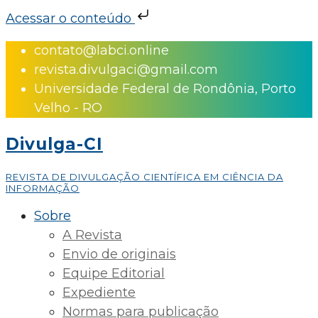
Acessar o conteúdo
Skip
contato@labci.online
to
revista.divulgaci@gmail.com
content
Universidade Federal de Rondônia, Porto
Velho - RO
Divulga-CI
REVISTA DE DIVULGAÇÃO CIENTÍFICA EM CIÊNCIA DA
INFORMAÇÃO
Sobre
A Revista
Envio de originais
Equipe Editorial
Expediente
Normas para publicação