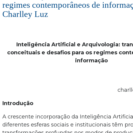
regimes contemporâneos de informaç
Charlley Luz
Inteligência Artificial e Arquivologia: t
conceituais e desafios para os regimes co
informação
charl
Introdução
A crescente incorporação da Inteligência Artificia
diferentes esferas sociais e institucionais têm p
transformações profundas nos modos de produçã