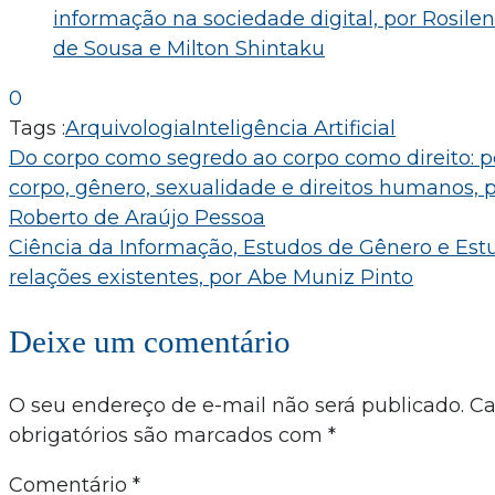
informação na sociedade digital, por Rosile
de Sousa e Milton Shintaku
0
Tags :
Arquivologia
Inteligência Artificial
Navegação
Do corpo como segredo ao corpo como direito: p
corpo, gênero, sexualidade e direitos humanos,
de
Roberto de Araújo Pessoa
Post
Ciência da Informação, Estudos de Gênero e Est
relações existentes, por Abe Muniz Pinto
Deixe um comentário
O seu endereço de e-mail não será publicado.
C
obrigatórios são marcados com
*
Comentário
*