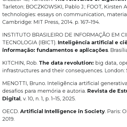
Tarleton; BOCZKOWSKI, Pablo J.; FOOT, Kirsten A.
technologies: essays on communication, materiali
Cambridge: MIT Press, 2014. p. 167–194.
INSTITUTO BRASILEIRO DE INFORMAÇÃO EM CI
TECNOLOGIA (IBICT).
Inteligência artificial e c
informação: fundamentos e aplicações
. Brasíl
KITCHIN, Rob.
The data revolution:
big data, op
infrastructures and their consequences. London: 
MENOTTI, Bruno. Inteligência artificial generativa
desafios para memória e autoria.
Revista de Est
Digital
, v. 10, n. 1, p. 1–15, 2025.
OECD.
Artificial Intelligence in Society
. Paris:
2019.