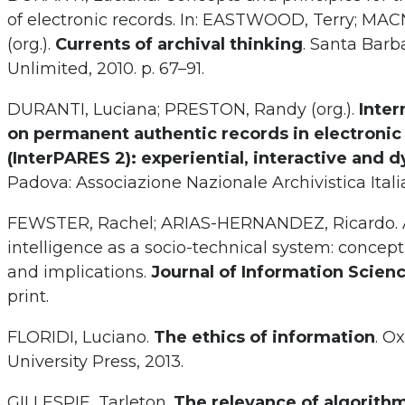
of electronic records. In: EASTWOOD, Terry; MAC
(org.).
Currents of archival thinking
. Santa Barba
Unlimited, 2010. p. 67–91.
DURANTI, Luciana; PRESTON, Randy (org.).
Inter
on permanent authentic records in electroni
(InterPARES 2): experiential, interactive and
Padova: Associazione Nazionale Archivistica Itali
FEWSTER, Rachel; ARIAS-HERNANDEZ, Ricardo. Ar
intelligence as a socio-technical system: concep
and implications.
Journal of Information Scien
print.
FLORIDI, Luciano.
The ethics of information
. O
University Press, 2013.
GILLESPIE, Tarleton.
The relevance of algorith