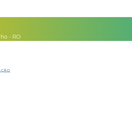
lho - RO
MAÇÃO