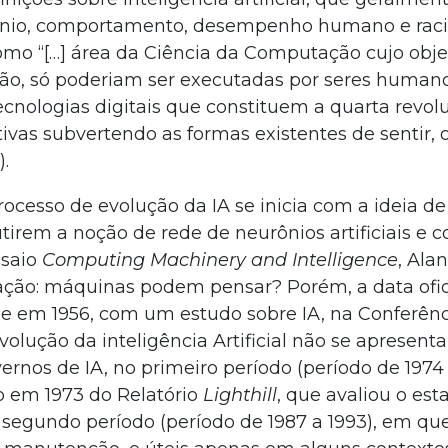
cínio, comportamento, desempenho humano e rac
 como “[…] área da Ciência da Computação cujo objet
ntão, só poderiam ser executadas por seres humano
ecnologias digitais que constituem a quarta revol
ivas subvertendo as formas existentes de sentir, 
).
rocesso de evolução da IA se inicia com a ideia d
cutirem a noção de rede de neurônios artificiais 
nsaio
Computing Machinery and Intelligence
, Ala
gação: máquinas podem pensar? Porém, a data ofic
rge em 1956, com um estudo sobre IA, na Conferên
lução da inteligência Artificial não se apresent
ernos de IA, no primeiro período (período de 1974 
 em 1973 do Relatório
Lighthill
, que avaliou o est
 segundo período (período de 1987 a 1993), em qu