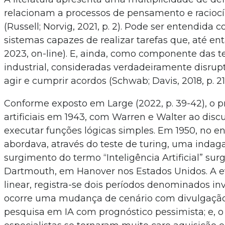
relacionam a processos de pensamento e racio
(Russell; Norvig, 2021, p. 2). Pode ser entendida
sistemas capazes de realizar tarefas que, até e
2023, on-line). E, ainda, como componente das t
industrial, consideradas verdadeiramente disrupt
agir e cumprir acordos (Schwab; Davis, 2018, p. 21
Conforme exposto em Large (2022, p. 39-42), o p
artificiais em 1943, com Warren e Walter ao dis
executar funções lógicas simples. Em 1950, no e
abordava, através do teste de turing, uma inda
surgimento do termo “Inteligência Artificial” su
Dartmouth, em Hanover nos Estados Unidos. A evo
linear, registra-se dois períodos denominados inv
ocorre uma mudança de cenário com divulgação
pesquisa em IA com prognóstico pessimista; e, o