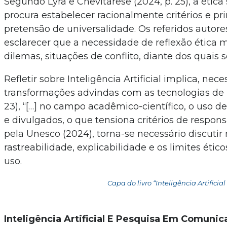
Segundo Lyra e Chevitarese (2024, p. 25), a ética
procura estabelecer racionalmente critérios e 
pretensão de universalidade. Os referidos autor
esclarecer que a necessidade de reflexão ética
dilemas, situações de conflito, diante dos quais s
Refletir sobre Inteligência Artificial implica, 
transformações advindas com as tecnologias de 
23), “[…] no campo acadêmico-científico, o uso 
e divulgados, o que tensiona critérios de respon
pela Unesco (2024), torna-se necessário discutir
rastreabilidade, explicabilidade e os limites ét
uso.
Capa do livro “Inteligência Artifici
Inteligência Artificial E Pesquisa Em Comuni