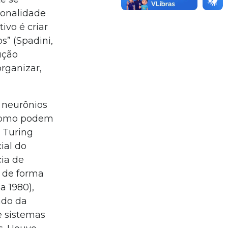
ionalidade
ivo é criar
s” (Spadini,
ução
organizar,
e neurônios
e como podem
n Turing
ial do
cia de
a de forma
a 1980),
ado da
e sistemas