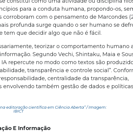
 se constitui como uma atividade ou disciplina filo
princípios para a conduta humana, propondo-os, s
es corroboram com o pensamento de Marcondes (200
 mais profunda surge quando o ser humano se def
e tem que decidir algo que não é fácil.
necessariamente, teorizar o comportamento humano a
informação. Segundo Vechi, Shintaku, Maia e Sous
de IA repercute no modo como textos são produzido
sabilidade, transparência e controle social”. Conf
 responsabilidade, centralidade da transparência,
icos envolvendo também gestão de dados e políticas
al na editoração científica em Ciência Aberta” / Imagem:
IBICT
cação E Informação