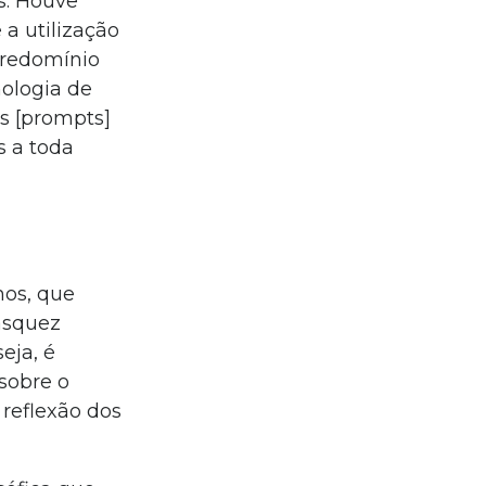
s. Houve
a utilização
predomínio
ologia de
os [prompts]
s a toda
hos, que
ásquez
eja, é
sobre o
reflexão dos