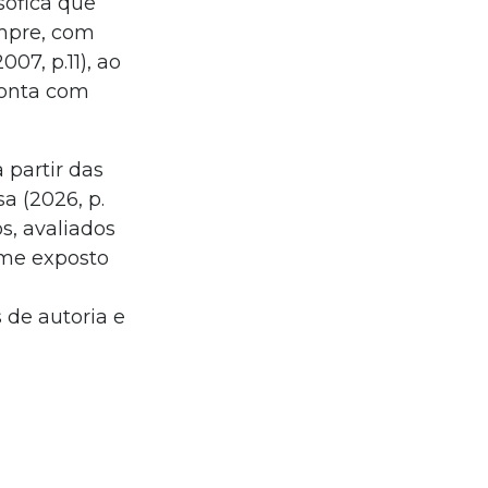
sófica que
empre, com
7, p.11), ao
ronta com
 partir das
a (2026, p.
s, avaliados
orme exposto
 de autoria e