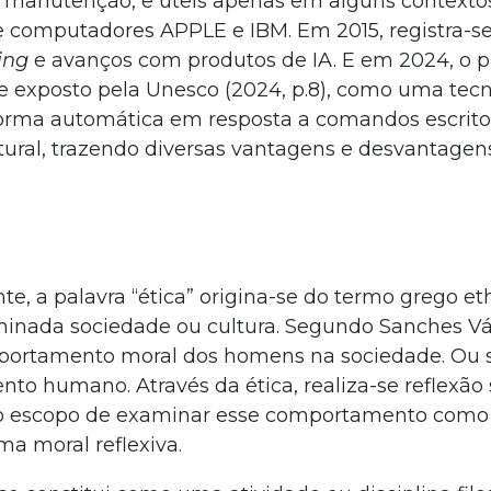
 e manutenção, e úteis apenas em alguns contexto
computadores APPLE e IBM. Em 2015, registra-se 
ing
e avanços com produtos de IA. E em 2024, o 
 exposto pela Unesco (2024, p.8), como uma tecn
e forma automática em resposta a comandos escrit
ral, trazendo diversas vantagens e desvantagen
e, a palavra “ética” origina-se do termo grego et
rminada sociedade ou cultura. Segundo Sanches V
comportamento moral dos homens na sociedade. Ou s
o humano. Através da ética, realiza-se reflexão 
 escopo de examinar esse comportamento como 
ma moral reflexiva.