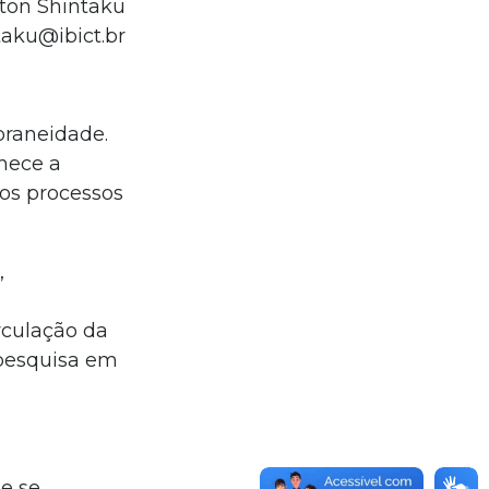
lton Shintaku
taku@ibict.br
oraneidade.
hece a
nos processos
,
rculação da
 pesquisa em
te se