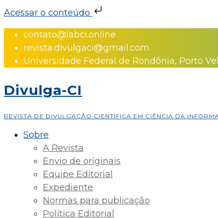
Acessar o conteúdo
Skip
contato@labci.online
to
revista.divulgaci@gmail.com
content
Universidade Federal de Rondônia, Porto Ve
Divulga-CI
REVISTA DE DIVULGAÇÃO CIENTÍFICA EM CIÊNCIA DA INFOR
Sobre
A Revista
Envio de originais
Equipe Editorial
Expediente
Normas para publicação
Política Editorial