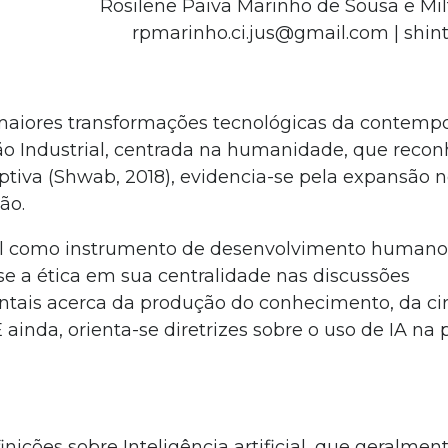
Rosilene Paiva Marinho de Sousa e Mi
rpmarinho.ci.jus@gmail.com | shin
as maiores transformações tecnológicas da contemp
 Industrial, centrada na humanidade, que recon
uptiva (Shwab, 2018), evidencia-se pela expansão 
ção.
icial como instrumento de desenvolvimento humano
e a ética em sua centralidade nas discussões
ais acerca da produção do conhecimento, da ci
ainda, orienta-se diretrizes sobre o uso de IA na
nições sobre Inteligência artificial, que geralmen