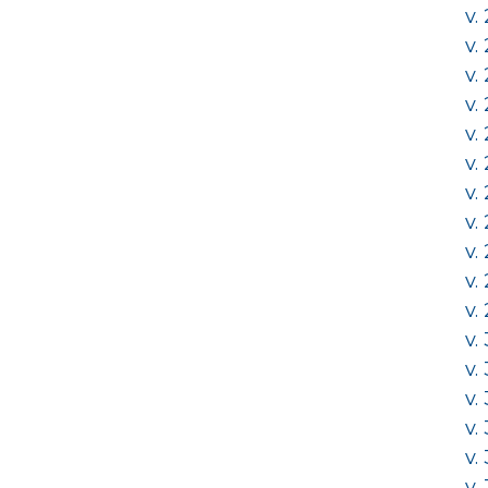
v.
v.
v.
v.
v.
v.
v.
v.
v.
v.
v.
v.
v.
v.
v.
v.
v.