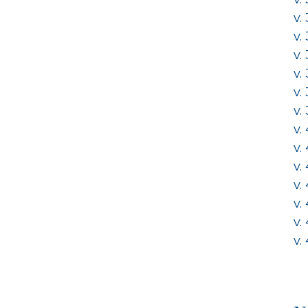
v.
v.
v.
v.
v.
v.
v.
v.
v.
v.
v.
v.
v.