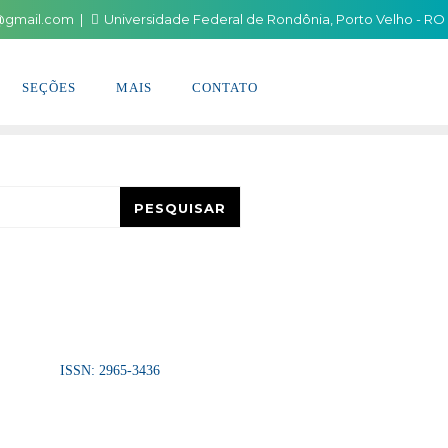
i@gmail.com
Universidade Federal de Rondônia, Porto Velho - RO
SEÇÕES
MAIS
CONTATO
esquisar
PESQUISAR
ISSN: 2965-3436