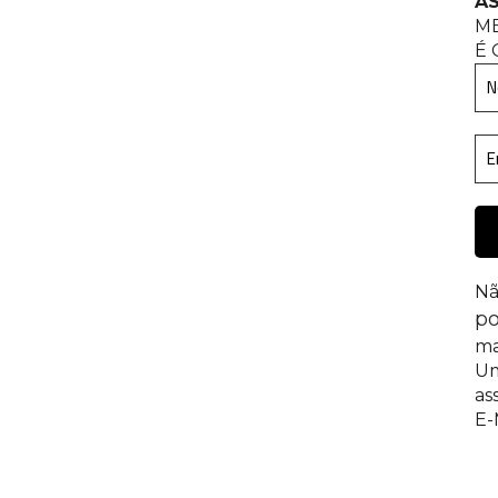
AS
M
É 
Nã
po
ma
Um
as
E-