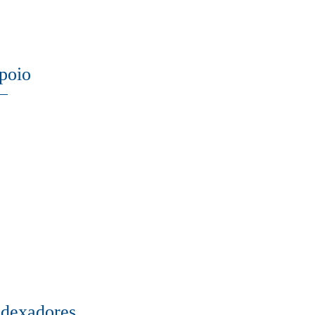
poio
ndexadores