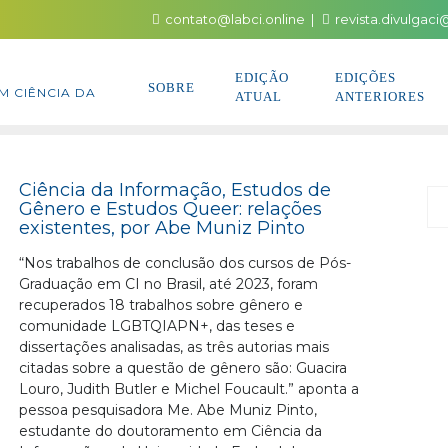
contato@labci.online
revista.divulgac
EDIÇÃO
EDIÇÕES
SOBRE
M CIÊNCIA DA
ATUAL
ANTERIORES
Ciência da Informação, Estudos de
P
Gênero e Estudos Queer: relações
existentes, por Abe Muniz Pinto
“Nos trabalhos de conclusão dos cursos de Pós-
Graduação em CI no Brasil, até 2023, foram
recuperados 18 trabalhos sobre gênero e
comunidade LGBTQIAPN+, das teses e
dissertações analisadas, as três autorias mais
citadas sobre a questão de gênero são: Guacira
Louro, Judith Butler e Michel Foucault.” aponta a
pessoa pesquisadora Me. Abe Muniz Pinto,
estudante do doutoramento em Ciência da