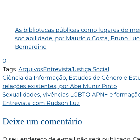
As bibliotecas públicas como lugares de me
sociabilidade, por Maurício Costa, Bruno Luc
Bernardino
0
Tags :
Arquivos
Entrevista
Justiça Social
Navegação
Ciência da Informação, Estudos de Gênero e Est
relações existentes, por Abe Muniz Pinto
de
Sexualidades, vivências LGBTQIAPN+ e formaçã
Post
Entrevista com Rudson Luz
Deixe um comentário
O seu endereço de e-mail não será publicado.
C