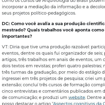
como os cursos de Arquivologia do Brasil pode
incorporar a mediação da informação e a decol
seus projetos político-pedagógicos.
DC: Como você avalia a sua produção científic
mestrado? Quais trabalhos você aponta como
importantes?
VT: Diria que tive uma produção razoável: partic
eventos, dentre os quais fui organizador de seis;
artigos, três trabalhos em anais de eventos, um c
dois textos em revistas; proferi quatro palestras;
três turmas da graduação, por meio do estágio d
ingressei em três projetos de pesquisa; criei um 
extensão; concluí três cursos de formação compl
cinco entrevistas e comentários publicados em d
de comunicação; e produzi um
website
. Dentre 
posso destacar o artigo “
Aspectos cognitivos da 