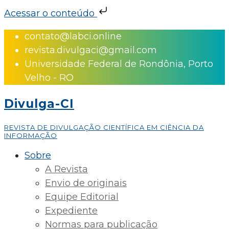
Acessar o conteúdo
Skip
contato@labci.online
to
revista.divulgaci@gmail.com
content
Universidade Federal de Rondônia, Porto
Velho - RO
Divulga-CI
REVISTA DE DIVULGAÇÃO CIENTÍFICA EM CIÊNCIA DA
INFORMAÇÃO
Sobre
A Revista
Envio de originais
Equipe Editorial
Expediente
Normas para publicação