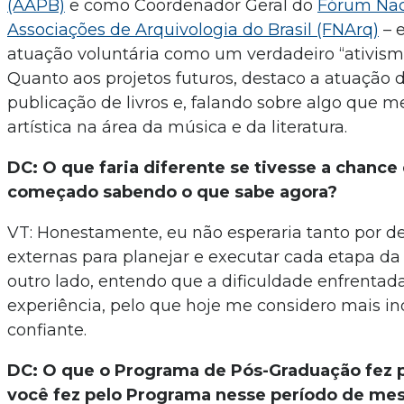
(AAPB)
e como Coordenador Geral do
Fórum Nac
Associações de Arquivologia do Brasil (FNArq)
– 
atuação voluntária como um verdadeiro “ativismo
Quanto aos projetos futuros, destaco a atuação 
publicação de livros e, falando sobre algo que me
artística na área da música e da literatura.
DC: O que faria diferente se tivesse a chance 
começado sabendo o que sabe agora?
VT: Honestamente, eu não esperaria tanto por 
externas para planejar e executar cada etapa da
outro lado, entendo que a dificuldade enfrentad
experiência, pelo que hoje me considero mais i
confiante.
DC: O que o Programa de Pós-Graduação fez p
você fez pelo Programa nesse período de me