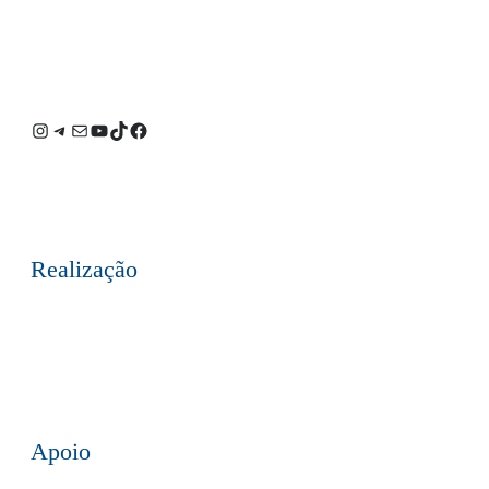
Instagram
Telegram
E-
Youtube
TikTok
Facebook
mail
Realização
Apoio