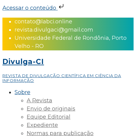
Acessar o conteúdo
Skip
contato@labci.online
to
revista.divulgaci@gmail.com
content
Universidade Federal de Rondônia, Porto
Velho - RO
Divulga-CI
REVISTA DE DIVULGAÇÃO CIENTÍFICA EM CIÊNCIA DA
INFORMAÇÃO
Sobre
A Revista
Envio de originais
Equipe Editorial
Expediente
Normas para publicação