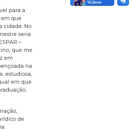
vel para a
e em que
a cidade. No
mestre seria
NESPAR –
cino, que me
ez em
abençoada na
, estudiosa,
igual em que
graduação,
gnação,
rídico de
ra.