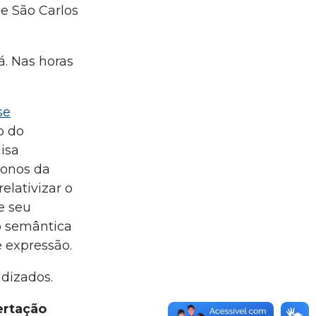
e São Carlos
á. Nas horas
se
o do
isa
donos da
elativizar o
e seu
o semântica
e expressão.
ndizados.
ertação