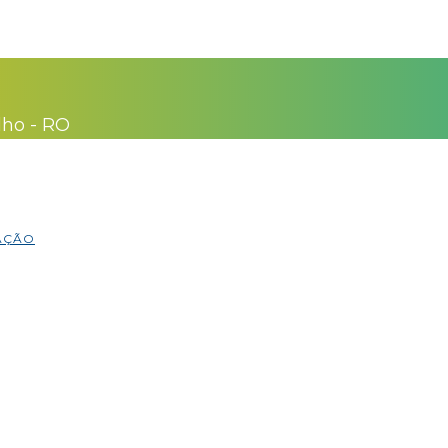
lho - RO
MAÇÃO