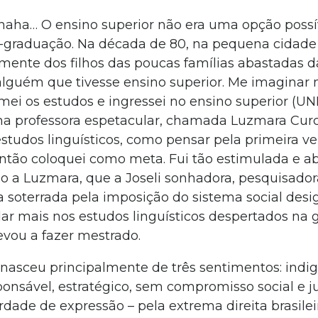
hahaha… O ensino superior não era uma opção possí
s-graduação. Na década de 80, na pequena cidad
omente dos filhos das poucas famílias abastadas d
alguém que tivesse ensino superior. Me imaginar 
mei os estudos e ingressei no ensino superior (U
ma professora espetacular, chamada Luzmara Cur
studos linguísticos, como pensar pela primeira v
ntão coloquei como meta. Fui tão estimulada e 
 a Luzmara, que a Joseli sonhadora, pesquisadora
 soterrada pela imposição do sistema social des
ar mais nos estudos linguísticos despertados na 
evou a fazer mestrado.
 nasceu principalmente de três sentimentos: indi
onsável, estratégico, sem compromisso social e ju
rdade de expressão – pela extrema direita brasilei