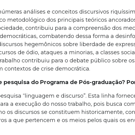
inúmeras análises e conceitos discursivos riquíssi
 metodológico dos principais teóricos ancorados
 sociedade, contribuiu para a compreensão dos m
antidemocráticas, combatendo dessa forma a desinf
discursos hegemônicos sobre liberdade de express
rsos de ódio, ataques a minorias, a classes socia
trabalho contribuiu para o debate público sobre os
 contextos de crise democrática.
 de pesquisa do Programa de Pós-graduação? Po
pesquisa “linguagem e discurso”. Esta linha forne
para a execução do nosso trabalho, pois busca co
como os discursos se constituem historicamente, co
neros a que pertencem e os meios pelos quais os e