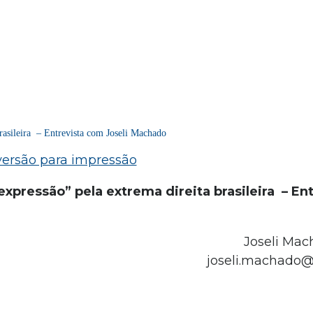
brasileira – Entrevista com Joseli Machado
xpressão” pela extrema direita brasileira – En
Joseli Mac
joseli.machado