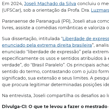
Em 2024,
Joseli Machado da Silva
concluiu o mes
(UFSCar), sob a orientação da Profa. Dra.
Luzmara
Paranaense de Paranaguá (PR), Joseli atua como
livres, assiste a comédias românticas e valoriza
Sua dissertação, intitulada “
Liberdade de express
enunciado pela extrema direita brasileira
”, anal
enunciado “liberdade de expressão” pela extrema 
especificamente os usos e sentidos atribuídos à
verdade”, do “Brasil Paralelo”. Os principais ach
sentido do termo, contrastando com o juízo formad
significado, sua extensão e seus limites. A pes
que procura legitimar determinadas posições ide
Na entrevista, Joseli compartilha os desafios ao 
Divulga-CI: O que te levou a fazer o mestrado