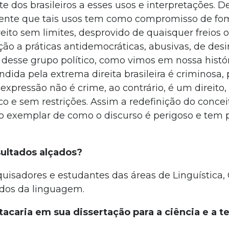
 dos brasileiros a esses usos e interpretações. D
mente que tais usos tem como compromisso de fo
ito sem limites, desprovido de quaisquer freios o
ão a práticas antidemocráticas, abusivas, de des
s desse grupo político, como vimos em nossa histór
ida pela extrema direita brasileira é criminosa, p
 expressão não é crime, ao contrário, é um direito,
o e sem restrições. Assim a redefinição do concei
o exemplar de como o discurso é perigoso e tem 
.
sultados alçados?
quisadores e estudantes das áreas de Linguística,
udos da linguagem.
tacaria em sua dissertação para a ciência e a t