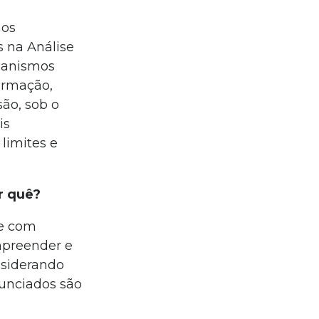
mos
 na Análise
ecanismos
ormação,
ão, sob o
is
 limites e
r quê?
ce com
mpreender e
nsiderando
nunciados são