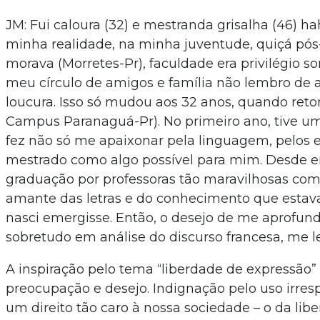
JM: Fui caloura (32) e mestranda grisalha (46) 
minha realidade, na minha juventude, quiçá pó
morava (Morretes-Pr), faculdade era privilégio s
meu círculo de amigos e família não lembro de 
loucura. Isso só mudou aos 32 anos, quando reto
Campus Paranaguá-Pr). No primeiro ano, tive u
fez não só me apaixonar pela linguagem, pelos e
mestrado como algo possível para mim. Desde e
graduação por professoras tão maravilhosas como
amante das letras e do conhecimento que estava
nasci emergisse. Então, o desejo de me aprofund
sobretudo em análise do discurso francesa, me l
A inspiração pelo tema “liberdade de expressão”
preocupação e desejo. Indignação pelo uso irresp
um direito tão caro à nossa sociedade – o da libe