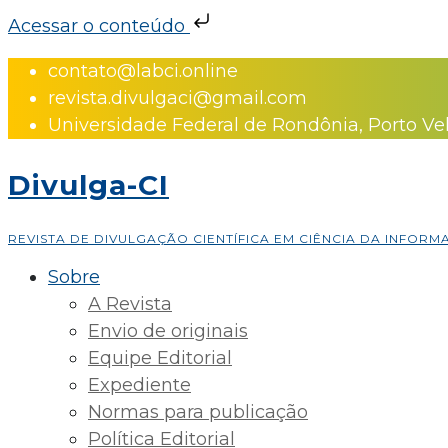
Acessar o conteúdo
Skip
contato@labci.online
to
revista.divulgaci@gmail.com
content
Universidade Federal de Rondônia, Porto Ve
Divulga-CI
REVISTA DE DIVULGAÇÃO CIENTÍFICA EM CIÊNCIA DA INFOR
Sobre
A Revista
Envio de originais
Equipe Editorial
Expediente
Normas para publicação
Política Editorial