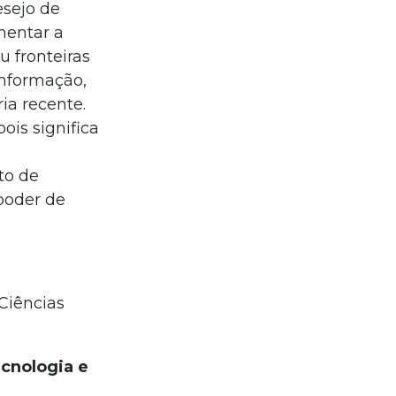
esejo de
mentar a
u fronteiras
informação,
ia recente.
ois significa
to de
poder de
 Ciências
ecnologia e