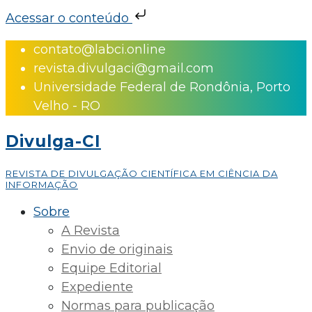
Acessar o conteúdo
Skip
contato@labci.online
to
revista.divulgaci@gmail.com
content
Universidade Federal de Rondônia, Porto
Velho - RO
Divulga-CI
REVISTA DE DIVULGAÇÃO CIENTÍFICA EM CIÊNCIA DA
INFORMAÇÃO
Sobre
A Revista
Envio de originais
Equipe Editorial
Expediente
Normas para publicação