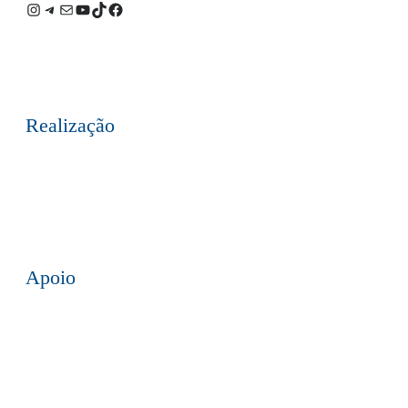
Instagram
Telegram
E-
Youtube
TikTok
Facebook
mail
Realização
Apoio