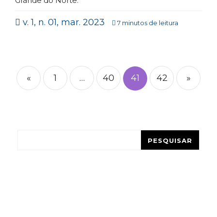
Grande do Norte.
v. 1, n. 01, mar. 2023
7 minutos de leitura
Paginação
de
«
1
…
40
41
42
»
posts
Pesquisar
PESQUISAR