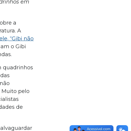
adrinhos em
sobre a
atura. A
ele, “Gibi não
iam o Gibi
ndas.
em quadrinhos
 das
 não
 Muito pelo
alistas
idades de
 salvaguardar