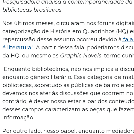
Pesquisadora analisa a contemporaneidade da d
bibliotecas brasileiras
Nos últimos meses, circularam nos fóruns digitai
categorização de História em Quadrinhos (HQ) enq
repercussão desse assunto ocorreu devido à
fala
é literatura”
. A partir dessa fala, poderíamos di
da HQ, ou mesmo as
Graphic Novels
, termo cun
Enquanto bibliotecários, não nos implica a discu
enquanto gênero literário. Essa categoria de mate
bibliotecas, sobretudo as públicas de bairro e e
devemos nos ater às discussões que ocorrem no 
contrário, é dever nosso estar a par dos conteú
desses campos caracterizam as peças que fazem 
informação.
Por outro lado, nosso papel, enquanto mediadores