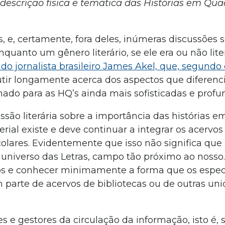
escrição física e temática das Histórias em Qu
s, e, certamente, fora deles, inúmeras discussões 
uanto um gênero literário, se ele era ou não liter
 do jornalista brasileiro James Akel, que, segundo 
scutir longamente acerca dos aspectos que diferenc
hado para as HQ’s ainda mais sofisticadas e profu
ssão literária sobre a importância das histórias 
rial existe e deve continuar a integrar os acervos
scolares. Evidentemente que isso não significa que
universo das Letras, campo tão próximo ao nosso.
dos e conhecer minimamente a forma que os especi
parte de acervos de bibliotecas ou de outras un
 e gestores da circulação da informação, isto é,