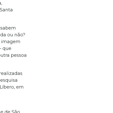
,
 Santa
s sabem
ada ou não?
 e imagem
— que
utra pessoa
realizadas
pesquisa
Líbero, em
de de São