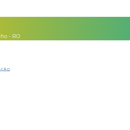
lho - RO
MAÇÃO