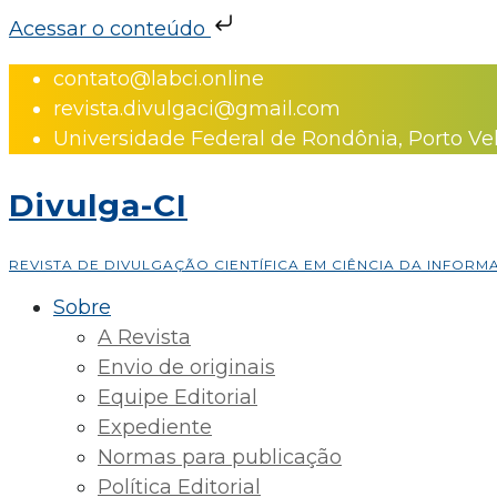
Acessar o conteúdo
Skip
contato@labci.online
to
revista.divulgaci@gmail.com
content
Universidade Federal de Rondônia, Porto Ve
Divulga-CI
REVISTA DE DIVULGAÇÃO CIENTÍFICA EM CIÊNCIA DA INFOR
Sobre
A Revista
Envio de originais
Equipe Editorial
Expediente
Normas para publicação
Política Editorial