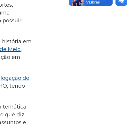
rtes,
 uma
a possuir
m história em
 de Melo
,
uação em
alogação de
 HQ, tendo
m temática
no que diz
assuntos e