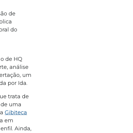
são de
blica
oral do
ão de HQ
te, análise
sertação, um
da por Ida.
ue trata de
o de uma
 a
Gibiteca
sta em
nfil. Ainda,