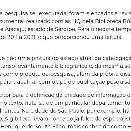
 pesquisa ser executada, foram elencados a revi
ocumental realizado com as HQ pela Biblioteca Pú
e Aracaju, estado de Sergipe. Para o recorte temp
 de 2011 a 2021, o que proporcionou uma leitura
que não uma pintura do estado atual da catalogaç
extenso levantamento bibliográfico e, da mesma sor
ue como produto da pesquisa, além da própria dis
ara trabalhar com o tipo de publicação pesquisa
eitor para a definição da unidade de informação q
no texto, trata-se de um particular departament
elhantes. Na cidade de São Paulo, por exemplo, há
o. A gibiteca leva o nome do já falecido especiali
 Henrique de Souza Filho, mais conhecido como He