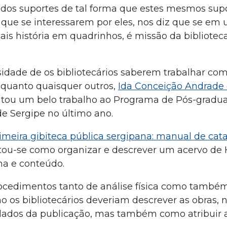
ados suportes de tal forma que estes mesmos supo
 que se interessarem por eles, nos diz que se em
is história em quadrinhos, é missão da bibliotec
ssidade de os bibliotecários saberem trabalhar co
 quanto quaisquer outros,
Ida Conceição Andrade
ntou um belo trabalho ao Programa de Pós-grad
de Sergipe no último ano.
imeira gibiteca pública sergipana: manual de cat
ntou-se como organizar e descrever um acervo de
rma e conteúdo.
rocedimentos tanto de análise física como també
o os bibliotecários deveriam descrever as obras, 
os dados da publicação, mas também como atribuir 