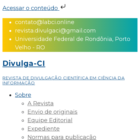
Acessar o conteúdo
Skip
contato@labci.online
to
revista.divulgaci@gmail.com
content
Universidade Federal de Rondônia, Porto
Velho - RO
Divulga-CI
REVISTA DE DIVULGAÇÃO CIENTÍFICA EM CIÊNCIA DA
INFORMAÇÃO
Sobre
A Revista
Envio de originais
Equipe Editorial
Expediente
Normas para publicação