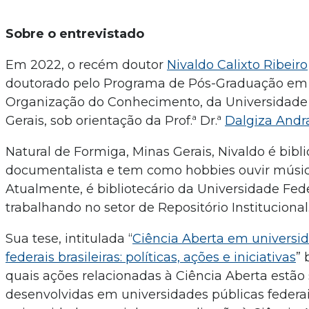
Sobre o entrevistado
Em 2022, o recém doutor
Nivaldo Calixto Ribeiro
doutorado pelo Programa de Pós-Graduação em
Organização do Conhecimento, da Universidade
Gerais, sob orientação da Prof.ª Dr.ª
Dalgiza Andra
Natural de Formiga, Minas Gerais, Nivaldo é bibli
documentalista e tem como hobbies ouvir música 
Atualmente, é bibliotecário da Universidade Fede
trabalhando no setor de Repositório Institucional
Sua tese, intitulada “
Ciência Aberta em universi
federais brasileiras: políticas, ações e iniciativas
” 
quais ações relacionadas à Ciência Aberta estão
desenvolvidas em universidades públicas federais