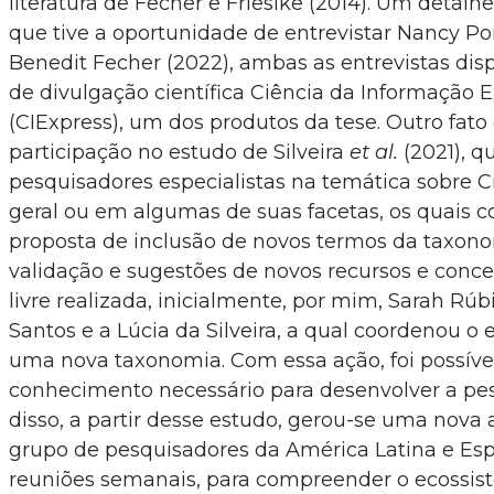
literatura de Fecher e Friesike (2014). Um detalh
que tive a oportunidade de entrevistar Nancy Pon
Benedit Fecher (2022), ambas as entrevistas dis
de divulgação científica Ciência da Informação 
(CIExpress), um dos produtos da tese. Outro fato 
participação no estudo de Silveira
et al.
(2021), q
pesquisadores especialistas na temática sobre 
geral ou em algumas de suas facetas, os quais 
proposta de inclusão de novos termos da taxon
validação e sugestões de novos recursos e conce
livre realizada, inicialmente, por mim, Sarah Rúb
Santos e a Lúcia da Silveira, a qual coordenou o
uma nova taxonomia. Com essa ação, foi possíve
conhecimento necessário para desenvolver a pe
disso, a partir desse estudo, gerou-se uma nov
grupo de pesquisadores da América Latina e Es
reuniões semanais, para compreender o ecossis