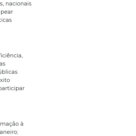
s, nacionais
apear
ticas
iciência,
cas
úblicas
xito
articipar
ormação à
aneiro;