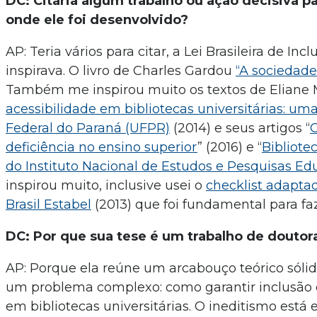
DC: Citaria algum trabalho ou ação decisiva p
onde ele foi desenvolvido?
AP: Teria vários para citar, a Lei Brasileira de I
inspirava. O livro de Charles Gardou
“A sociedade
Também me inspirou muito os textos de Eliane 
acessibilidade em bibliotecas universitárias: um
Federal do Paraná (UFPR)
(2014) e seus artigos “
O
deficiência no ensino superior
” (2016) e “
Bibliotec
do Instituto Nacional de Estudos e Pesquisas Edu
inspirou muito, inclusive usei o
checklist adaptad
Brasil Estabel
(2013) que foi fundamental para faz
DC: Por que sua tese é um trabalho de douto
AP: Porque ela reúne um arcabouço teórico sóli
um problema complexo: como garantir inclusão e
em bibliotecas universitárias. O ineditismo está