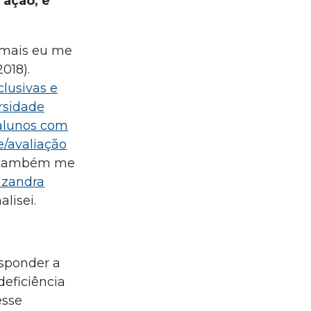
 ação, e
, mais eu me
2018).
clusivas e
ersidade
 alunos com
de/avaliação
B também me
izandra
lisei.
esponder a
eficiência
esse