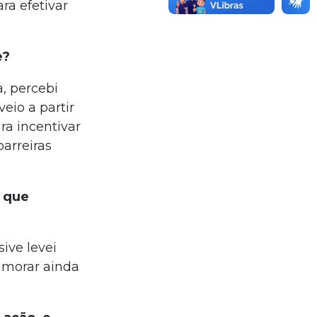
ra efetivar
e?
, percebi
eio a partir
ra incentivar
arreiras
 que
ive levei
rimorar ainda