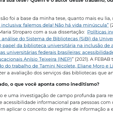
ara sua tese? Quem é o autor desse trabalho, ou
nclusão foi a base da minha tese, quanto mais eu lia
 inclusiva: falemos dela! Não há vida minúscula”
(
Maria Stroparo com a sua dissertação:
Políticas in
a análise do Sistema de Bibliotecas (SiBi) da Univ
 papel da biblioteca universitária na inclusão de
as universitárias federais brasileiras: acessibilida
cacionais Anísio Teixeira (INEP)
” (2021). A FEBA
o do trabalho de Tamini Nicolete, Eliane Moro e L
er a avaliação dos serviços das bibliotecas que ana
rado, o que você aponta como ineditismo?
do e uma investigação de campo profunda para r
 acessibilidade informacional para pessoas com d
 em aplicar o conceito de regime de informação a 