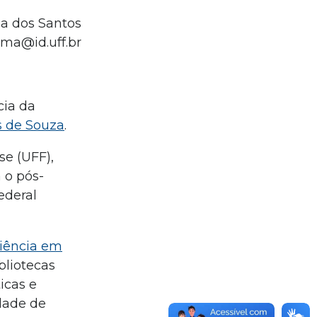
a dos Santos
ima@id.uff.br
ia da
s de Souza
.
se (UFF),
 o pós-
ederal
ciência em
bliotecas
icas e
idade de