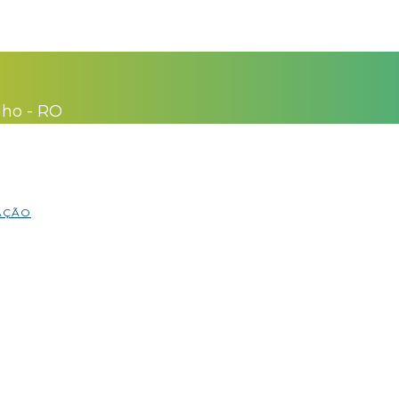
lho - RO
MAÇÃO