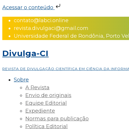
Acessar o conteúdo
Skip
contato@labci.online
to
revista.divulgaci@gmail.com
content
Universidade Federal de Rondônia, Porto Ve
Divulga-CI
REVISTA DE DIVULGAÇÃO CIENTÍFICA EM CIÊNCIA DA INFOR
Sobre
A Revista
Envio de originais
Equipe Editorial
Expediente
Normas para publicação
Política Editorial