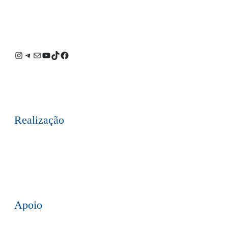
Instagram
Telegram
E-
Youtube
TikTok
Facebook
mail
Realização
Apoio