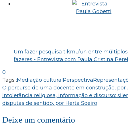
Um fazer pesquisa tikmũ’ũn entre múltiplos 
fazeres - Entrevista com Paula Cristina Perei
0
Tags :
Mediação cultural
Perspectiva
Representaçõ
Navegação
O percurso de uma docente em construção, por 
Intolerância religiosa, informação e discurso: si
de
disputas de sentido, por Herta Soeiro
Post
Deixe um comentário