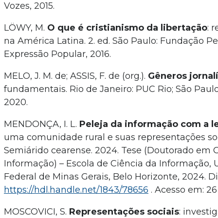
Vozes, 2015.
LÖWY, M.
O que é cristianismo da libertação
: 
na América Latina. 2. ed. São Paulo: Fundação P
Expressão Popular, 2016.
MELO, J. M. de; ASSIS, F. de (org.).
Gêneros jornalí
fundamentais. Rio de Janeiro: PUC Rio; São Paulo
2020.
MENDONÇA, I. L.
Peleja da informação com a le
uma comunidade rural e suas representações soc
Semiárido cearense. 2024. Tese (Doutorado em C
Informação) – Escola de Ciência da Informação, 
Federal de Minas Gerais, Belo Horizonte, 2024. D
https://hdl.handle.net/1843/78656
. Acesso em: 26
MOSCOVICI, S.
Representações sociais
: invest