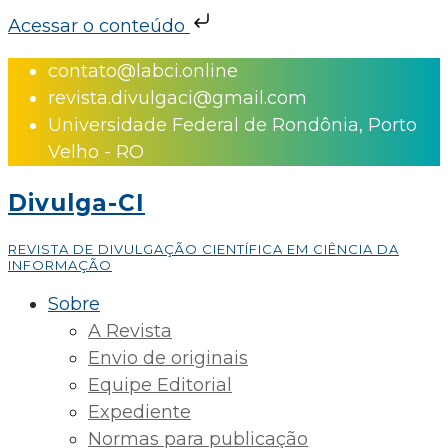
Acessar o conteúdo
Skip
contato@labci.online
to
revista.divulgaci@gmail.com
content
Universidade Federal de Rondônia, Porto
Velho - RO
Divulga-CI
REVISTA DE DIVULGAÇÃO CIENTÍFICA EM CIÊNCIA DA
INFORMAÇÃO
Sobre
A Revista
Envio de originais
Equipe Editorial
Expediente
Normas para publicação