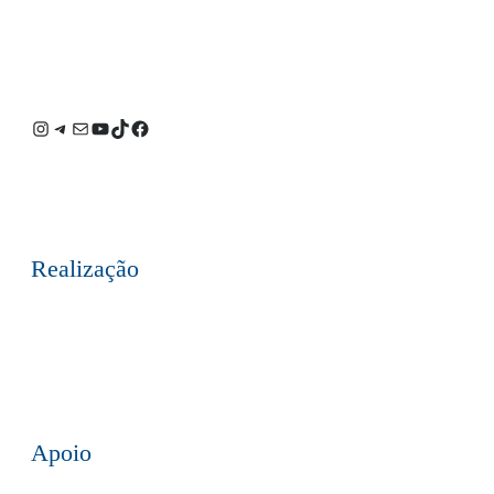
Instagram
Telegram
E-
Youtube
TikTok
Facebook
mail
Realização
Apoio