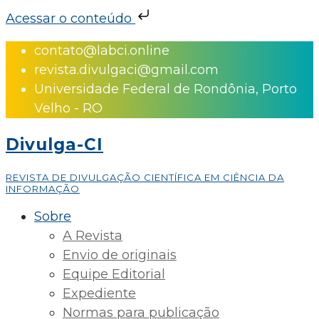
Acessar o conteúdo
Skip
contato@labci.online
to
revista.divulgaci@gmail.com
content
Universidade Federal de Rondônia, Porto
Velho - RO
Divulga-CI
REVISTA DE DIVULGAÇÃO CIENTÍFICA EM CIÊNCIA DA
INFORMAÇÃO
Sobre
A Revista
Envio de originais
Equipe Editorial
Expediente
Normas para publicação