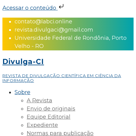
Acessar o conteúdo
Skip
contato@labci.online
to
revista.divulgaci@gmail.com
content
Universidade Federal de Rondônia, Porto
Velho - RO
Divulga-CI
REVISTA DE DIVULGAÇÃO CIENTÍFICA EM CIÊNCIA DA
INFORMAÇÃO
Sobre
A Revista
Envio de originais
Equipe Editorial
Expediente
Normas para publicação