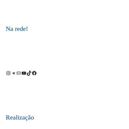
Na rede!
Instagram
Telegram
E-
Youtube
TikTok
Facebook
mail
Realização