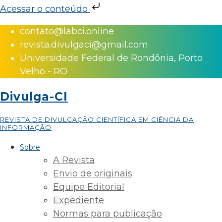
Acessar o conteúdo
Skip
contato@labci.online
to
revista.divulgaci@gmail.com
content
Universidade Federal de Rondônia, Porto
Velho - RO
Divulga-CI
REVISTA DE DIVULGAÇÃO CIENTÍFICA EM CIÊNCIA DA
INFORMAÇÃO
Sobre
A Revista
Envio de originais
Equipe Editorial
Expediente
Normas para publicação