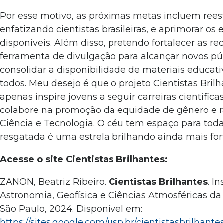
Por esse motivo, as próximas metas incluem reestr
enfatizando cientistas brasileiras, e aprimorar os
disponíveis. Além disso, pretendo fortalecer as r
ferramenta de divulgação para alcançar novos pú
consolidar a disponibilidade de materiais educati
todos. Meu desejo é que o projeto Cientistas Bril
apenas inspire jovens a seguir carreiras científi
colabore na promoção da equidade de gênero e r
Ciência e Tecnologia. O céu tem espaço para todas
resgatada é uma estrela brilhando ainda mais for
Acesse o site Cientistas Brilhantes:
ZANON, Beatriz Ribeiro.
Cientistas Brilhantes
. I
Astronomia, Geofísica e Ciências Atmosféricas da
São Paulo, 2024. Disponível em:
https://sites.google.com/usp.br/cientistasbrilhant