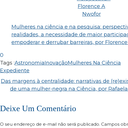
Mulheres na ciência e na pesquisa: perspecti
realidades, a necessidade de maior participa
empoderar e derrubar barreiras, por Floren
0
Tags :
Astronomia
Inovação
Mulheres Na Ciência
Navegação
Expediente
de
Das margens à centralidade: narrativas de (re)exi
de uma mulher-negra na Ciência, por Rafaela
Post
Deixe Um Comentário
O seu endereço de e-mail não será publicado.
Campos obri