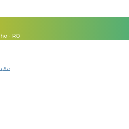
lho - RO
MAÇÃO