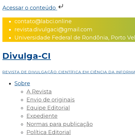
Acessar o conteúdo
Skip
contato@labci.online
to
revista.divulgaci@gmail.com
content
Universidade Federal de Rondônia, Porto Ve
Divulga-CI
REVISTA DE DIVULGAÇÃO CIENTÍFICA EM CIÊNCIA DA INFOR
Sobre
A Revista
Envio de originais
Equipe Editorial
Expediente
Normas para publicação
Política Editorial