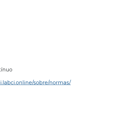
tínuo
i.labci.online/sobre/normas/