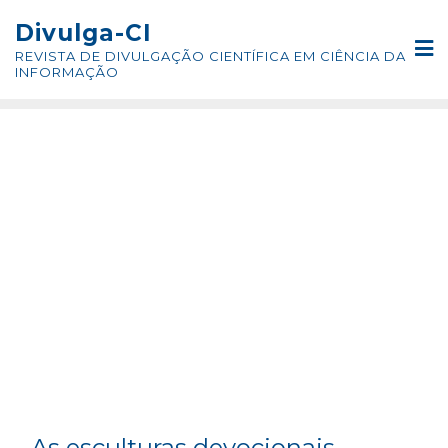
Skip
conteúdo
Divulga-CI
to
REVISTA DE DIVULGAÇÃO CIENTÍFICA EM CIÊNCIA DA
content
INFORMAÇÃO
As esculturas devocionais