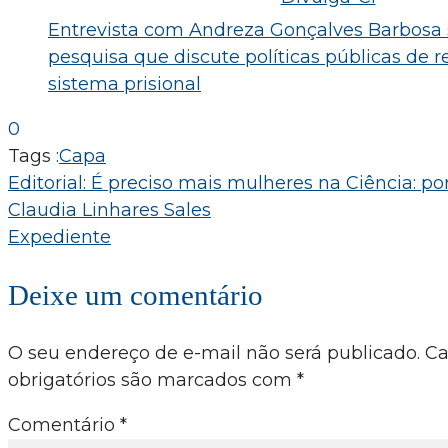
Entrevista com Andreza Gonçalves Barbosa 
pesquisa que discute políticas públicas de r
sistema prisional
0
Tags :
Capa
Navegação
Editorial: É preciso mais mulheres na Ciência: po
Claudia Linhares Sales
de
Expediente
Post
Deixe um comentário
O seu endereço de e-mail não será publicado.
C
obrigatórios são marcados com
*
Comentário
*