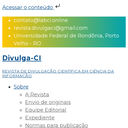
Acessar o conteúdo
Skip
contato@labci.online
to
revista.divulgaci@gmail.com
content
Universidade Federal de Rondônia, Porto
Velho - RO
Divulga-CI
REVISTA DE DIVULGAÇÃO CIENTÍFICA EM CIÊNCIA DA
INFORMAÇÃO
Sobre
A Revista
Envio de originais
Equipe Editorial
Expediente
Normas para publicação