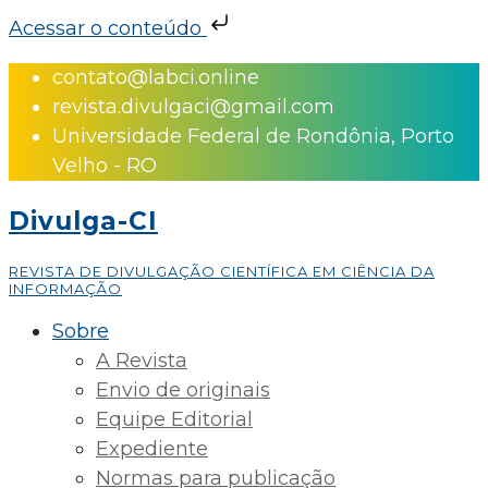
Acessar o conteúdo
Skip
contato@labci.online
to
revista.divulgaci@gmail.com
content
Universidade Federal de Rondônia, Porto
Velho - RO
Divulga-CI
REVISTA DE DIVULGAÇÃO CIENTÍFICA EM CIÊNCIA DA
INFORMAÇÃO
Sobre
A Revista
Envio de originais
Equipe Editorial
Expediente
Normas para publicação