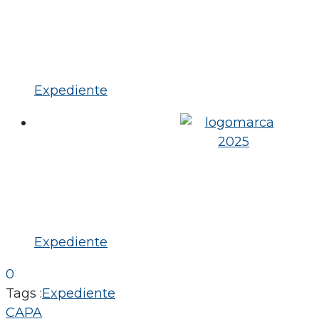
Expediente
Expediente
0
Tags :
Expediente
Navegação
CAPA