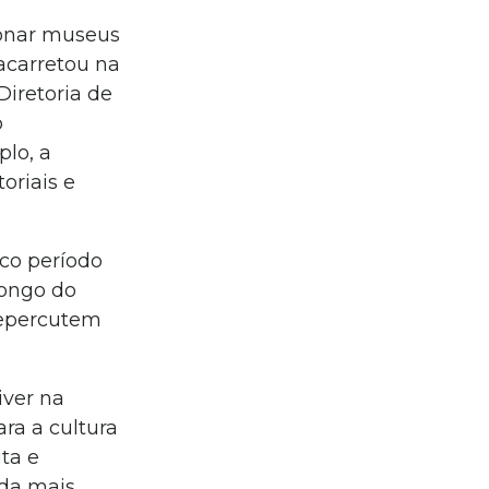
ionar museus
acarretou na
Diretoria de
o
plo, a
oriais e
uco período
longo do
repercutem
iver na
ra a cultura
ita e
nda mais