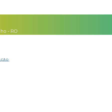
lho - RO
MAÇÃO