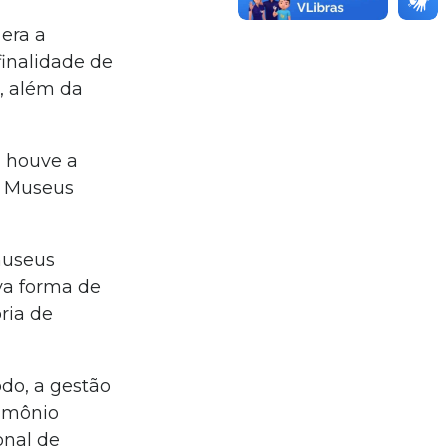
 era a
finalidade de
o, além da
l houve a
e Museus
museus
va forma de
ria de
do, a gestão
rimônio
onal de