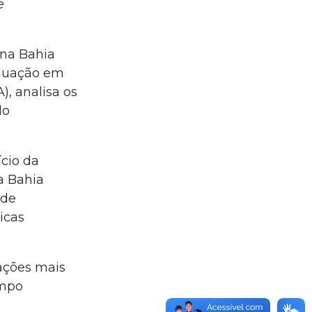
e
 na Bahia
aduação em
, analisa os
do
ício da
a Bahia
 de
icas
 ações mais
ampo