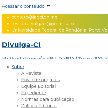
Acessar o conteúdo
Skip
contato@labci.online
to
revista.divulgaci@gmail.com
content
Universidade Federal de Rondônia, Porto Ve
Divulga-CI
REVISTA DE DIVULGAÇÃO CIENTÍFICA EM CIÊNCIA DA INFOR
Sobre
A Revista
Envio de originais
Equipe Editorial
Expediente
Normas para publicação
Política Editorial