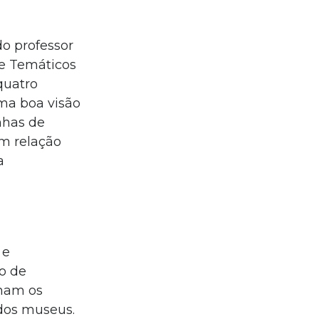
do professor
 e Temáticos
quatro
uma boa visão
nhas de
em relação
a
 e
o de
onam os
 dos museus.