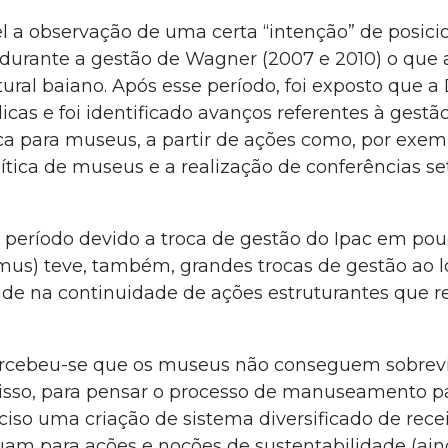
el a observação de uma certa “intenção” de posic
l durante a gestão de Wagner (2007 e 2010) o que 
ural baiano. Após esse período, foi exposto que a 
cas e foi identificado avanços referentes à gestã
a para museus, a partir de ações como, por exem
ítica de museus e a realização de conferências set
e período devido a troca de gestão do Ipac em po
imus) teve, também, grandes trocas de gestão ao 
ade na continuidade de ações estruturantes que 
 percebeu-se que os museus não conseguem sobrev
 isso, para pensar o processo de manuseamento pa
ciso uma criação de sistema diversificado de rece
uam para ações e noções de sustentabilidade (ai