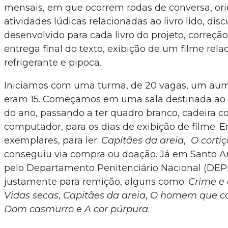
mensais, em que ocorrem rodas de conversa, or
atividades lúdicas relacionadas ao livro lido, di
desenvolvido para cada livro do projeto, correç
entrega final do texto, exibição de um filme rela
refrigerante e pipoca.
Iniciamos com uma turma, de 20 vagas, um aume
eram 15. Começamos em uma sala destinada ao p
do ano, passando a ter quadro branco, cadeira com
computador, para os dias de exibição de filme. 
exemplares, para ler:
Capitães da areia
,
O cortiç
conseguiu via compra ou doação. Já em Santo A
pelo Departamento Penitenciário Nacional (DEPEN
justamente para remição, alguns como:
Crime e 
Vidas secas
,
Capitães da areia
,
O homem que ca
Dom casmurro
e
A cor púrpura
.