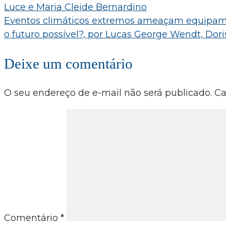
Luce e Maria Cleide Bernardino
de
Eventos climáticos extremos ameaçam equipamen
Post
o futuro possível?, por Lucas George Wendt, Dori
Deixe um comentário
O seu endereço de e-mail não será publicado.
Ca
Comentário
*