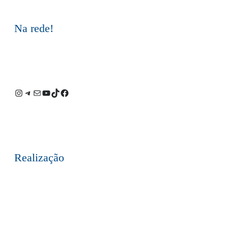
Na rede!
Instagram
Telegram
E-
Youtube
TikTok
Facebook
mail
Realização