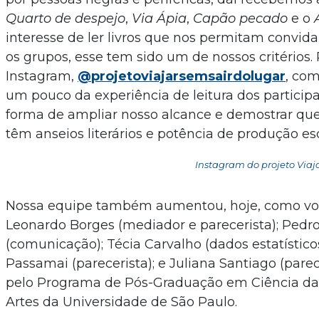
Quarto de despejo
,
Via Ápia
,
Capão pecado
e o
interesse de ler livros que nos permitam convid
os grupos, esse tem sido um de nossos critérios
Instagram,
@projetoviajarsemsairdolugar
, com
um pouco da experiência de leitura dos particip
forma de ampliar nosso alcance e demostrar qu
têm anseios literários e potência de produção esc
Instagram do projeto Viaj
Nossa equipe também aumentou, hoje, como vol
Leonardo Borges (mediador e parecerista); Pedro
(comunicação); Técia Carvalho (dados estatísticos
Passamai (parecerista); e Juliana Santiago (pare
pelo Programa de Pós-Graduação em Ciência da
Artes da Universidade de São Paulo.