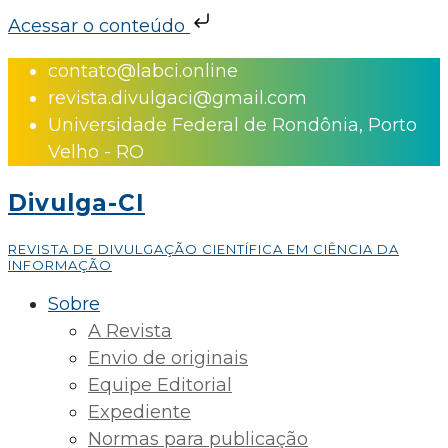
Acessar o conteúdo
Skip
contato@labci.online
to
revista.divulgaci@gmail.com
content
Universidade Federal de Rondônia, Porto
Velho - RO
Divulga-CI
REVISTA DE DIVULGAÇÃO CIENTÍFICA EM CIÊNCIA DA
INFORMAÇÃO
Sobre
A Revista
Envio de originais
Equipe Editorial
Expediente
Normas para publicação