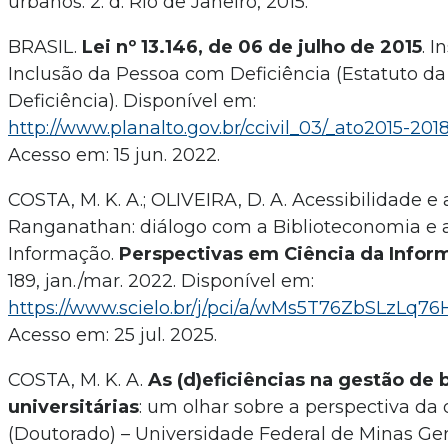
urbanos. 2. d. Rio de Janeiro, 2015.
BRASIL.
Lei nº 13.146, de 06 de julho de 2015
. I
Inclusão da Pessoa com Deficiência (Estatuto d
Deficiência). Disponível em:
http://www.planalto.gov.br/ccivil_03/_ato2015-2018
Acesso em: 15 jun. 2022.
COSTA, M. K. A.; OLIVEIRA, D. A. Acessibilidade e 
Ranganathan: diálogo com a Biblioteconomia e a
Informação.
Perspectivas em Ciência da Infor
189, jan./mar. 2022. Disponível em:
https://www.scielo.br/j/pci/a/wMs5T76ZbSLzLq
Acesso em: 25 jul. 2025.
COSTA, M. K. A.
As (d)eficiências na gestão de 
universitárias
: um olhar sobre a perspectiva da 
(Doutorado) – Universidade Federal de Minas Ger