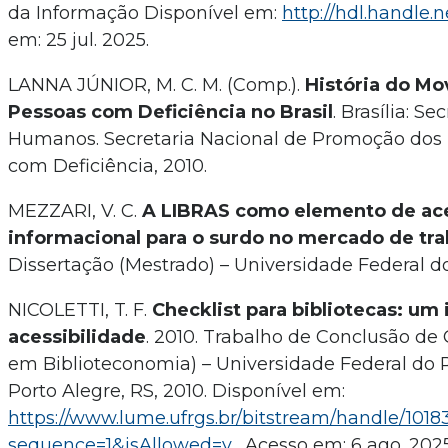
da Informação Disponível em:
http://hdl.handle.
em: 25 jul. 2025.
LANNA JÚNIOR, M. C. M. (Comp.).
História do Mo
Pessoas com Deficiência no Brasil
. Brasília: Se
Humanos. Secretaria Nacional de Promoção dos 
com Deficiência, 2010.
MEZZARI, V. C.
A LIBRAS como elemento de ace
informacional para o surdo no mercado de tra
Dissertação (Mestrado) – Universidade Federal do 
NICOLETTI, T. F.
Checklist para bibliotecas: um
acessibilidade
. 2010. Trabalho de Conclusão de
em Biblioteconomia) – Universidade Federal do R
Porto Alegre, RS, 2010. Disponível em:
https://www.lume.ufrgs.br/bitstream/handle/101
sequence=1&isAllowed=y
. Acesso em: 6 ago. 2025