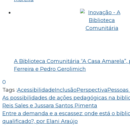
A Biblioteca Comunitária “A Casa Amarela”, 
Ferreira e Pedro Gerolimich
0
Tags :
Acessibilidade
Inclusão
Perspectiva
Pessoas 
Navegação
As possibilidades de ações pedagógicas na biblio
Reis Sales e Jussara Santos Pimenta
de
Entre a demanda e a escassez: onde está o biblio
Post
qualificado?, por Elani Araújo