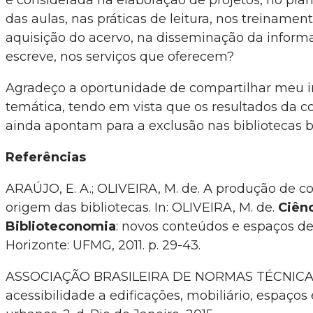
é considerada na elaboração de projetos, no pl
das aulas, nas práticas de leitura, nos treinamen
aquisição do acervo, na disseminação da inform
escreve, nos serviços que oferecem?
Agradeço a oportunidade de compartilhar meu in
temática, tendo em vista que os resultados da c
ainda apontam para a exclusão nas bibliotecas br
Referências
ARAÚJO, E. A.; OLIVEIRA, M. de. A produção de 
origem das bibliotecas. In: OLIVEIRA, M. de.
Ciên
Biblioteconomia
: novos conteúdos e espaços de
Horizonte: UFMG, 2011. p. 29-43.
ASSOCIAÇÃO BRASILEIRA DE NORMAS TÉCNICA
acessibilidade a edificações, mobiliário, espaço