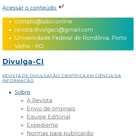
Acessar o conteúdo
Skip
contato@labci.online
to
revista.divulgaci@gmail.com
content
Universidade Federal de Rondônia, Porto
Velho - RO
Divulga-CI
REVISTA DE DIVULGAÇÃO CIENTÍFICA EM CIÊNCIA DA
INFORMAÇÃO
Sobre
A Revista
Envio de originais
Equipe Editorial
Expediente
Normas para publicação