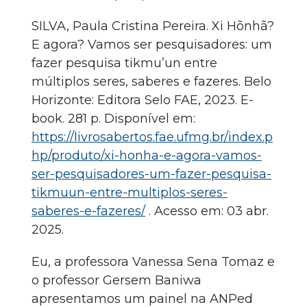
SILVA, Paula Cristina Pereira. Xi Hõnhã?
E agora? Vamos ser pesquisadores: um
fazer pesquisa tikmu’un entre
múltiplos seres, saberes e fazeres. Belo
Horizonte: Editora Selo FAE, 2023. E-
book. 281 p. Disponível em:
https://livrosabertos.fae.ufmg.br/index.p
hp/produto/xi-honha-e-agora-vamos-
ser-pesquisadores-um-fazer-pesquisa-
tikmuun-entre-multiplos-seres-
saberes-e-fazeres/
. Acesso em: 03 abr.
2025.
Eu, a professora Vanessa Sena Tomaz e
o professor Gersem Baniwa
apresentamos um painel na ANPed