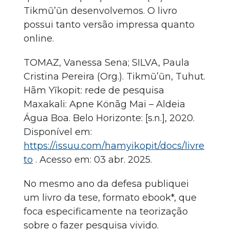
Tikmũ’ũn desenvolvemos. O livro
possui tanto versão impressa quanto
online.
TOMAZ, Vanessa Sena; SILVA, Paula
Cristina Pereira (Org.). Tikmũ’ũn, Tuhut.
Hãm Yĩkopit: rede de pesquisa
Maxakali: Apne Könãg Mai – Aldeia
Água Boa. Belo Horizonte: [s.n.], 2020.
Disponível em:
https://issuu.com/hamyikopit/docs/livre
to
. Acesso em: 03 abr. 2025.
No mesmo ano da defesa publiquei
um livro da tese, formato ebook*, que
foca especificamente na teorização
sobre o fazer pesquisa vivido.