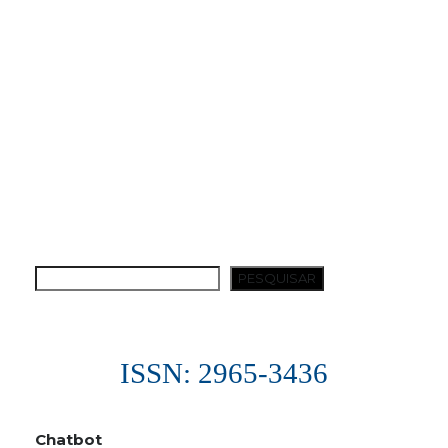
Salvar meus dados neste navegador para a
próxima vez que eu comentar.
Notifique-me sobre novos comentários por e-
mail.
Notifique-me sobre novas publicações por e-
mail.
PESQUISAR
ISSN: 2965-3436
Chatbot