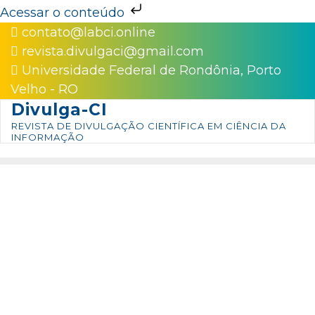
Acessar o conteúdo
Skip
contato@labci.online
to
revista.divulgaci@gmail.com
content
Universidade Federal de Rondônia, Porto
Velho - RO
Divulga-CI
REVISTA DE DIVULGAÇÃO CIENTÍFICA EM CIÊNCIA DA
INFORMAÇÃO
v. 3, n. 04, abr. 2025
Ativismo de mulheres indígenas