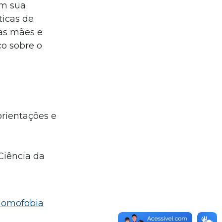
Em sua
ticas de
das mães e
co sobre o
orientações e
Ciência da
 homofobia