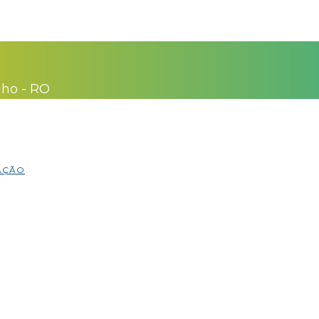
lho - RO
MAÇÃO