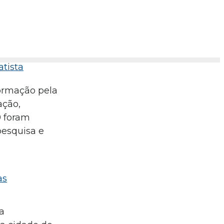
atista
formação pela
ação,
9 foram
pesquisa e
as
a