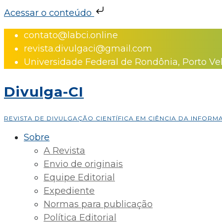
Acessar o conteúdo
Skip
contato@labci.online
to
revista.divulgaci@gmail.com
content
Universidade Federal de Rondônia, Porto Ve
Divulga-CI
REVISTA DE DIVULGAÇÃO CIENTÍFICA EM CIÊNCIA DA INFOR
Sobre
A Revista
Envio de originais
Equipe Editorial
Expediente
Normas para publicação
Política Editorial