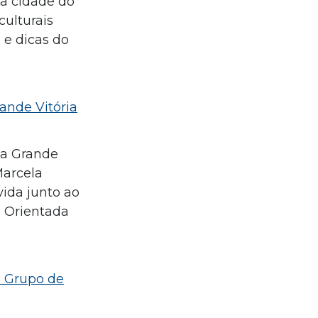
da cidade do
culturais
 e dicas do
rande Vitória
 da Grande
Marcela
vida junto ao
. Orientada
o Grupo de