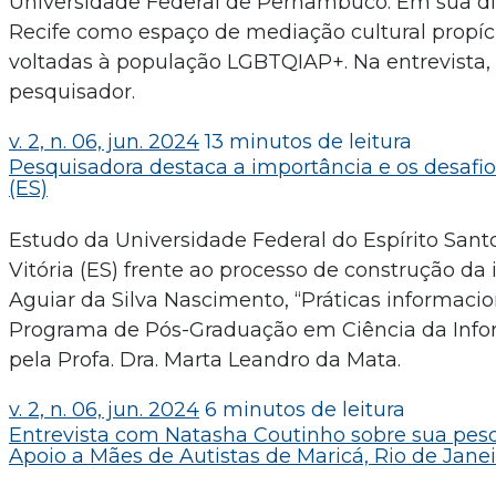
Universidade Federal de Pernambuco. Em sua dis
Recife como espaço de mediação cultural propíci
voltadas à população LGBTQIAP+. Na entrevista,
pesquisador.
v. 2, n. 06, jun. 2024
13 minutos de leitura
Pesquisadora destaca a importância e os desafios
(ES)
Estudo da Universidade Federal do Espírito Santo
Vitória (ES) frente ao processo de construção d
Aguiar da Silva Nascimento, “Práticas informacion
Programa de Pós-Graduação em Ciência da Inform
pela Profa. Dra. Marta Leandro da Mata.
v. 2, n. 06, jun. 2024
6 minutos de leitura
Entrevista com Natasha Coutinho sobre sua pesq
Apoio a Mães de Autistas de Maricá, Rio de Janei