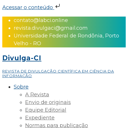
Acessar o conteúdo
Skip
contato@labci.online
to
revista.divulgaci@gmail.com
content
Universidade Federal de Rondônia, Porto
Velho - RO
Divulga-CI
REVISTA DE DIVULGAÇÃO CIENTÍFICA EM CIÊNCIA DA
INFORMAÇÃO
Sobre
A Revista
Envio de originais
Equipe Editorial
Expediente
Normas para publicação