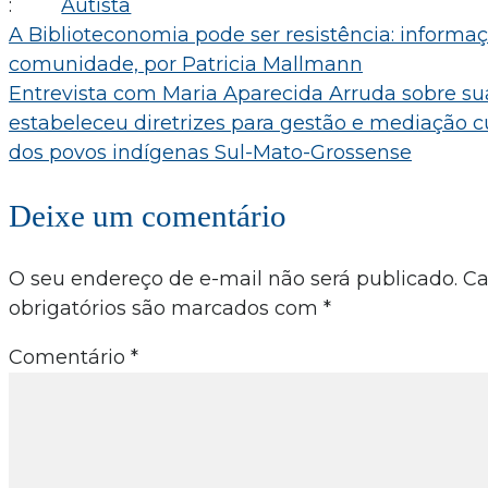
:
Autista
Navegação
A Biblioteconomia pode ser resistência: informaç
comunidade, por Patricia Mallmann
de
Entrevista com Maria Aparecida Arruda sobre s
Post
estabeleceu diretrizes para gestão e mediação c
dos povos indígenas Sul-Mato-Grossense
Deixe um comentário
O seu endereço de e-mail não será publicado.
C
obrigatórios são marcados com
*
Comentário
*