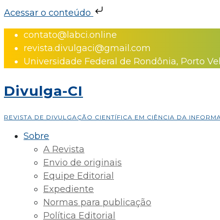
Acessar o conteúdo
Skip
contato@labci.online
to
revista.divulgaci@gmail.com
content
Universidade Federal de Rondônia, Porto Ve
Divulga-CI
REVISTA DE DIVULGAÇÃO CIENTÍFICA EM CIÊNCIA DA INFOR
Sobre
A Revista
Envio de originais
Equipe Editorial
Expediente
Normas para publicação
Política Editorial