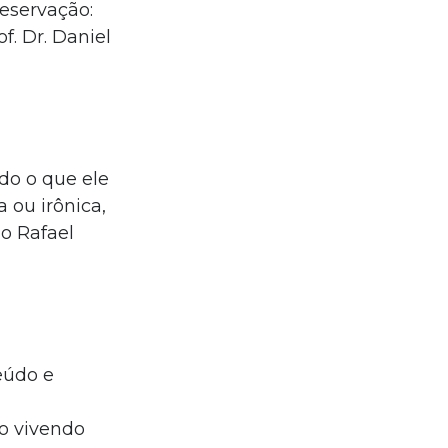
eservação:
f. Dr. Daniel
ndo o que ele
 ou irônica,
io Rafael
eúdo e
to vivendo