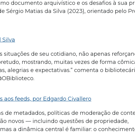
mo documento arquivístico e os desafios à sua pr
e Sérgio Matias da Silva (2023), orientado pelo Pro
 Silva
 as situações de seu cotidiano, não apenas reforça
bretudo, mostrando, muitas vezes de forma cômica
as, alegrias e expectativas.” comenta o bibliotecár
@OBiblioteco.
s aos feeds, por Edgardo Civallero
etas de metadados, políticas de moderação de cont
s são novos — incluindo questões de propriedade,
 mas a dinâmica central é familiar: o conhecimen