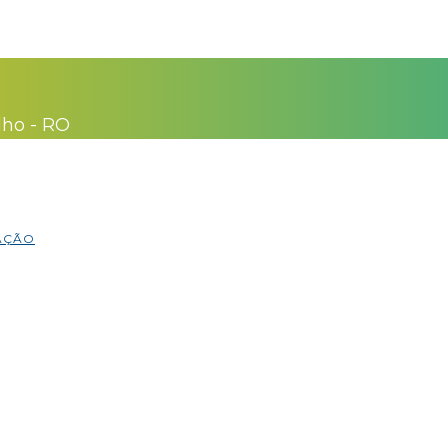
lho - RO
MAÇÃO