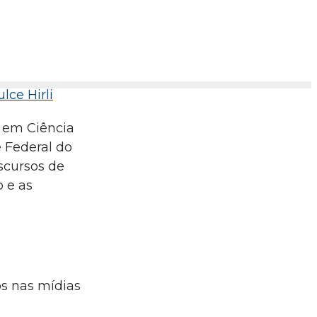
lce Hirli
a em Ciência
e Federal do
scursos de
o e as
s nas mídias