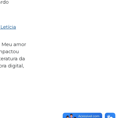
ardo
Letícia
o. Meu amor
impactou
eratura da
ra digital,