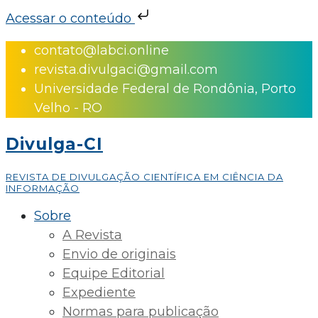
Acessar o conteúdo
Skip
contato@labci.online
to
revista.divulgaci@gmail.com
content
Universidade Federal de Rondônia, Porto
Velho - RO
Divulga-CI
REVISTA DE DIVULGAÇÃO CIENTÍFICA EM CIÊNCIA DA
INFORMAÇÃO
Sobre
A Revista
Envio de originais
Equipe Editorial
Expediente
Normas para publicação