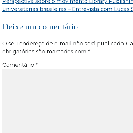
Perspectiva sobre o movimento Library Publishi
Post
universitárias brasileiras – Entrevista com Lucas 
Deixe um comentário
O seu endereço de e-mail não será publicado.
C
obrigatórios são marcados com
*
Comentário
*