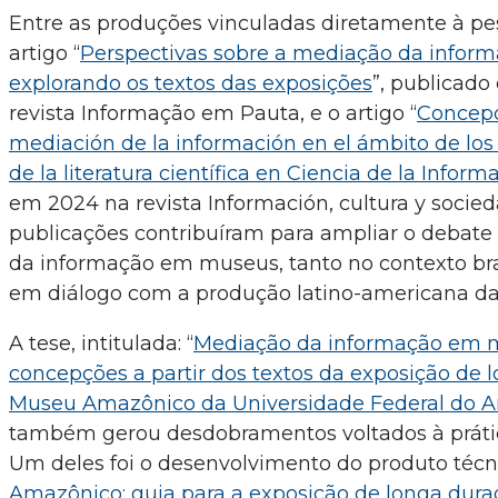
Entre as produções vinculadas diretamente à pe
artigo “
Perspectivas sobre a mediação da infor
explorando os textos das exposições
”, publicad
revista Informação em Pauta, e o artigo “
Concepc
mediación de la información en el ámbito de los
de la literatura científica en Ciencia de la Inform
em 2024 na revista Información, cultura y socied
publicações contribuíram para ampliar o debat
da informação em museus, tanto no contexto bra
em diálogo com a produção latino-americana da
A tese, intitulada: “
Mediação da informação em 
concepções a partir dos textos da exposição de 
Museu Amazônico da Universidade Federal do 
também gerou desdobramentos voltados à práti
Um deles foi o desenvolvimento do produto téc
Amazônico: guia para a exposição de longa dura