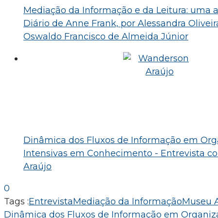
Mediação da Informação e da Leitura: uma an
Diário de Anne Frank, por Alessandra Oliveira
Oswaldo Francisco de Almeida Júnior
Dinâmica dos Fluxos de Informação em Org
Intensivas em Conhecimento - Entrevista 
Araújo
0
Tags :
Entrevista
Mediação da Informação
Museu 
Navegação
Dinâmica dos Fluxos de Informação em Organiza