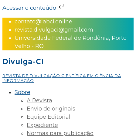
Acessar o conteúdo
Skip
contato@labci.online
to
revista.divulgaci@gmail.com
content
Universidade Federal de Rondônia, Porto
Velho - RO
Divulga-CI
REVISTA DE DIVULGAÇÃO CIENTÍFICA EM CIÊNCIA DA
INFORMAÇÃO
Sobre
A Revista
Envio de originais
Equipe Editorial
Expediente
Normas para publicação