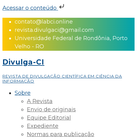
Acessar o conteúdo
Skip
contato@labci.online
to
revista.divulgaci@gmail.com
content
Universidade Federal de Rondônia, Porto
Velho - RO
Divulga-CI
REVISTA DE DIVULGAÇÃO CIENTÍFICA EM CIÊNCIA DA
INFORMAÇÃO
Sobre
A Revista
Envio de originais
Equipe Editorial
Expediente
Normas para publicação