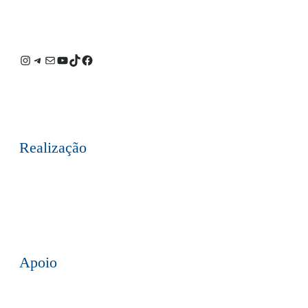
Instagram
Telegram
E-
Youtube
TikTok
Facebook
mail
Realização
Apoio