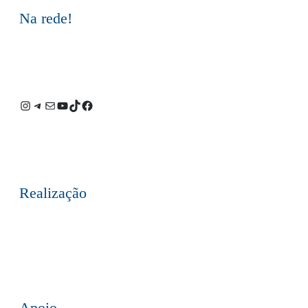
Na rede!
Instagram
Telegram
E-
Youtube
TikTok
Facebook
mail
Realização