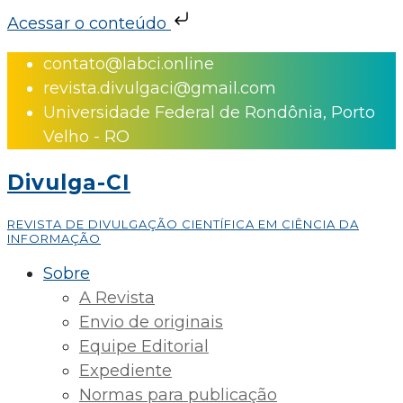
Acessar o conteúdo
Skip
contato@labci.online
to
revista.divulgaci@gmail.com
content
Universidade Federal de Rondônia, Porto
Velho - RO
Divulga-CI
REVISTA DE DIVULGAÇÃO CIENTÍFICA EM CIÊNCIA DA
INFORMAÇÃO
Sobre
A Revista
Envio de originais
Equipe Editorial
Expediente
Normas para publicação