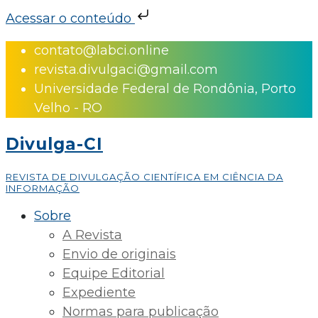
Acessar o conteúdo
Skip
contato@labci.online
to
revista.divulgaci@gmail.com
content
Universidade Federal de Rondônia, Porto
Velho - RO
Divulga-CI
REVISTA DE DIVULGAÇÃO CIENTÍFICA EM CIÊNCIA DA
INFORMAÇÃO
Sobre
A Revista
Envio de originais
Equipe Editorial
Expediente
Normas para publicação