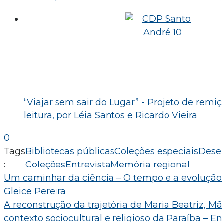
“Viajar sem sair do Lugar” - Projeto de remi
leitura, por Léia Santos e Ricardo Vieira
0
Tags
Bibliotecas públicas
Coleções especiais
Dese
:
Coleções
Entrevista
Memória regional
Navegação
Um caminhar da ciência – O tempo e a evolução 
Gleice Pereira
de
A reconstrução da trajetória de Maria Beatriz, M
Post
contexto sociocultural e religioso da Paraíba – E