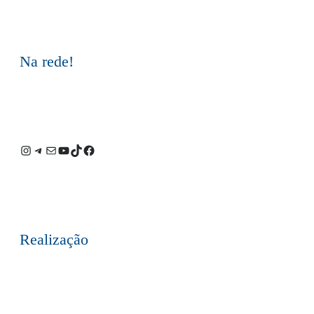
Na rede!
Instagram
Telegram
E-
Youtube
TikTok
Facebook
mail
Realização