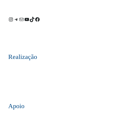
Instagram
Telegram
E-
Youtube
TikTok
Facebook
mail
Realização
Apoio