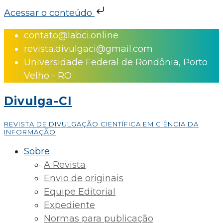
Acessar o conteúdo
Skip
contato@labci.online
to
revista.divulgaci@gmail.com
content
Universidade Federal de Rondônia, Porto
Velho - RO
Divulga-CI
REVISTA DE DIVULGAÇÃO CIENTÍFICA EM CIÊNCIA DA
INFORMAÇÃO
Sobre
A Revista
Envio de originais
Equipe Editorial
Expediente
Normas para publicação