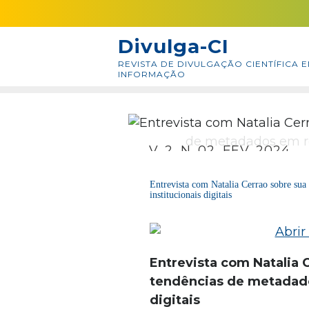
Skip
conteúdo
to
Divulga-CI
content
REVISTA DE DIVULGAÇÃO CIENTÍFICA E
INFORMAÇÃO
V. 2, N. 02, FEV. 2024
Entrevista com Natalia Cerrao sobre sua
institucionais digitais
Entrevista com Natalia 
tendências de metadados
digitais