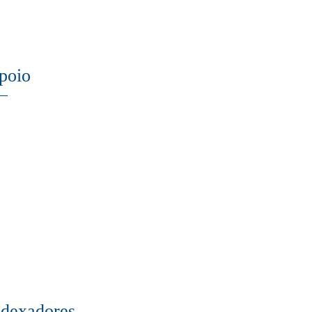
poio
ndexadores