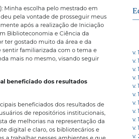
C): Minha escolha pelo mestrado em
E
 deu pela vontade de prosseguir meus
lmente após a realização de Iniciação
em Biblioteconomia e Ciência da
 ter gostado muito da área e da
 sentir familiarizada com o tema e
v.
inda mais no mesmo, visando seguir
v.
v.
v.
al beneficiado dos resultados
v.
v.
v.
cipais beneficiados dos resultados de
v.
suários de repositórios institucionais,
v.
osta de melhorias na representação da
v.
digital e claro, os bibliotecários e
v.
es a trabalhar nesses ambientes e que