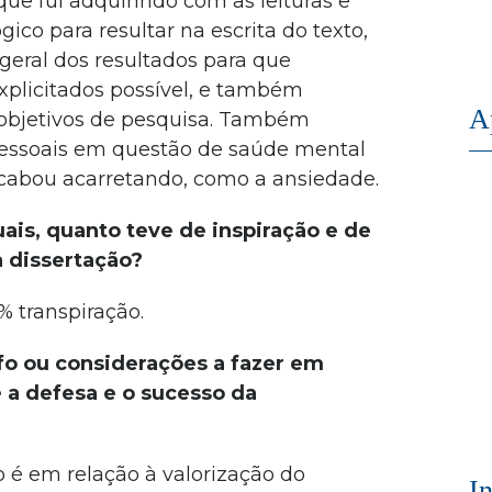
ue fui adquirindo com as leituras e
co para resultar na escrita do texto,
eral dos resultados para que
plicitados possível, e também
A
 objetivos de pesquisa. Também
pessoais em questão de saúde mental
cabou acarretando, como a ansiedade.
is, quanto teve de inspiração e de
a dissertação?
% transpiração.
fo ou considerações a fazer em
 a defesa e o sucesso da
 é em relação à valorização do
I