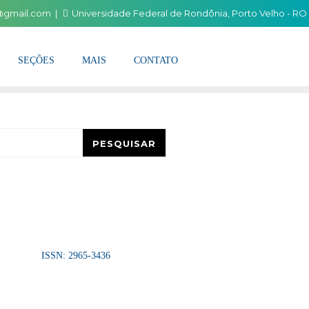
i@gmail.com
Universidade Federal de Rondônia, Porto Velho - RO
SEÇÕES
MAIS
CONTATO
esquisar
PESQUISAR
ISSN: 2965-3436