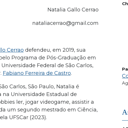
Ch
Natalia Gallo Cerrao
nataliacerrao@gmail.com
llo Cerrao
defendeu, em 2019, sua
 pelo Programa de Pós-Graduação em
 Universidade Federal de São Carlos,
Pa
r.
Fabiano Ferreira de Castro
.
Co
Ag
São Carlos, São Paulo, Natalia é
ia na Universidade Estadual de
ies ler, jogar videogame, assistir a
ainda um segundo mestrado em Ciência,
A
ela UFSCar (2023).