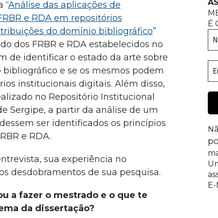
AS
 “
Análise das aplicações de
M
RBR e RDA em repositórios
É 
ontribuições do domínio bibliográfico
”
udo dos FRBR e RDA estabelecidos no
im de identificar o estado da arte sobre
 bibliográfico e se os mesmos podem
ios institucionais digitais. Além disso,
alizado no Repositório Institucional
e Sergipe, a partir da análise de um
udessem ser identificados os princípios
Nã
 FRBR e RDA.
po
ma
entrevista, sua experiência no
Um
os desdobramentos de sua pesquisa.
as
E-
ou a fazer o mestrado e o que te
tema da dissertação?