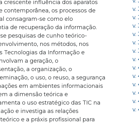
v.
 crescente influência dos aparatos
v.
e contemporânea, os processos de
v.
al consagram-se como elo
v.
tia de recuperação da informação.
v.
se pesquisas de cunho teórico-
v.
envolvimento, nos métodos, nos
v.
s Tecnologias da Informação e
v.
nvolvam a geração, o
v.
ntação, a organização, o
v.
eminação, o uso, o reuso, a segurança
v.
rmações em ambientes informacionais
v.
etem a dimensão teórica e
v.
menta o uso estratégico das TIC na
v.
ação e investiga as relações
teórico e a práxis profissional para