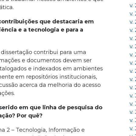
v.
ática.
v.
 contribuições que destacaria em
v.
iência e a tecnologia e para a
v.
v.
v.
dissertação contribui para uma
v.
ormações e documentos devem ser
v.
atalogados e indexados em ambientes
v.
ente em repositórios institucionais,
v.
cussão acerca da melhoria do acesso
v.
ações.
v.
v.
nserido em que linha de pesquisa do
v.
ação? Por quê?
v.
v.
ha 2 – Tecnologia, Informação e