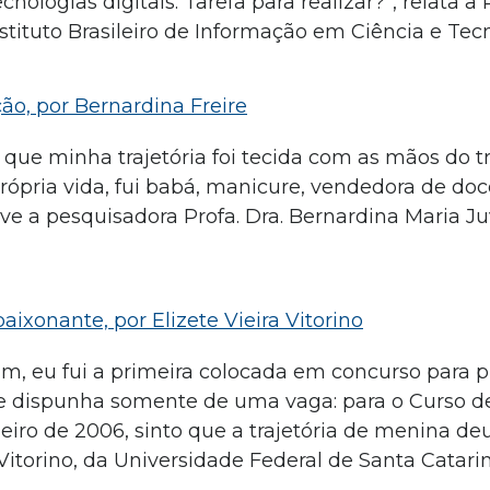
ologias digitais. Tarefa para realizar?”, relata a P
tituto Brasileiro de Informação em Ciência e Tecn
ão, por Bernardina Freire
go que minha trajetória foi tecida com as mãos do 
própria vida, fui babá, manicure, vendedora de doc
ve a pesquisadora Profa. Dra. Bernardina Maria Ju
ixonante, por Elizete Vieira Vitorino
im, eu fui a primeira colocada em concurso para p
ue dispunha somente de uma vaga: para o Curso d
ro de 2006, sinto que a trajetória de menina deu 
 Vitorino, da Universidade Federal de Santa Catarin