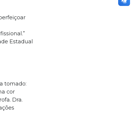
perfeiçoar
issional.”
dade Estadual
ha tomado:
ha cor
ofa. Dra.
ações