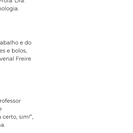
rofa. Dra.
ologia.
trabalho e do
es e bolos,
venal Freire
rofessor
e
certo, sim!”,
a.