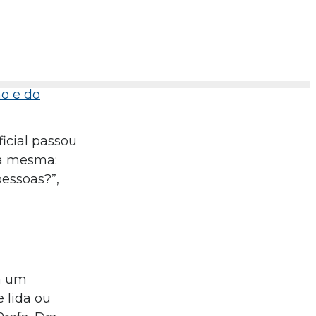
ão e do
ficial passou
 a mesma:
essoas?”,
m um
 lida ou