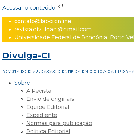
Acessar o conteúdo
Skip
contato@labci.online
to
revista.divulgaci@gmail.com
content
Universidade Federal de Rondônia, Porto Ve
Divulga-CI
REVISTA DE DIVULGAÇÃO CIENTÍFICA EM CIÊNCIA DA INFOR
Sobre
A Revista
Envio de originais
Equipe Editorial
Expediente
Normas para publicação
Política Editorial