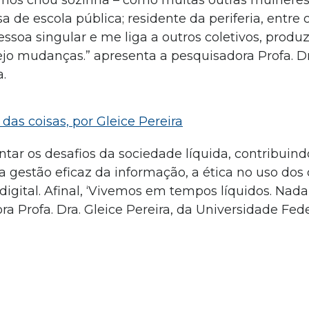
nos criou sozinha – como muitas outras mulheres 
a de escola pública; residente da periferia, entre 
oa singular e me liga a outros coletivos, produ
ejo mudanças.” apresenta a pesquisadora Profa. D
.
as coisas, por Gleice Pereira
tar os desafios da sociedade líquida, contribuind
gestão eficaz da informação, a ética no uso dos 
ital. Afinal, ‘Vivemos em tempos líquidos. Nada f
ora Profa. Dra. Gleice Pereira, da Universidade Fed