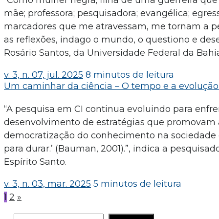
“Como mulher negra; filha de uma guerreira que 
mãe; professora; pesquisadora; evangélica; egress
marcadores que me atravessam, me tornam a pess
as reflexões, indago o mundo, o questiono e des
Rosário Santos, da Universidade Federal da Bahia
v. 3, n. 07, jul. 2025
8 minutos de leitura
Um caminhar da ciência – O tempo e a evolução d
“A pesquisa em CI continua evoluindo para enfren
desenvolvimento de estratégias que promovam a 
democratização do conhecimento na sociedade dig
para durar.’ (Bauman, 2001).”, indica a pesquisad
Espírito Santo.
v. 3, n. 03, mar. 2025
5 minutos de leitura
Paginação
1
2
»
de
posts
PESQUISAR