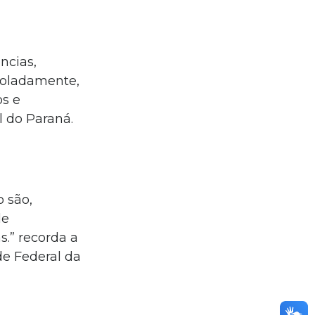
ncias,
soladamente,
s e
l do Paraná.
 são,
de
s.” recorda a
de Federal da