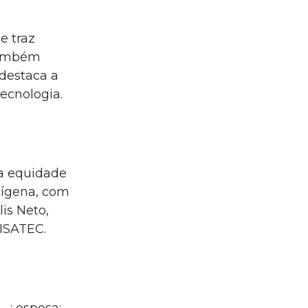
e traz
 também
 destaca a
Tecnologia.
 a equidade
ndígena, com
is Neto,
EISATEC.