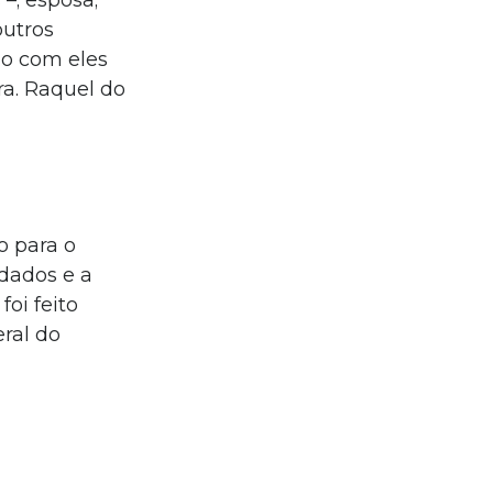
–; esposa;
outros
zo com eles
ra. Raquel do
o para o
dados e a
oi feito
eral do