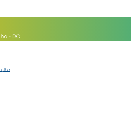
lho - RO
MAÇÃO