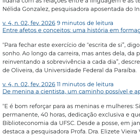
lidaria com as relações entre a linguagem e as tecn
Nélida Gonzalez, pesquisadora aposentada do Ins
v. 4, n. 02, fev. 2026
9 minutos de leitura
Entre afetos e conceitos: uma história em formaç
“Para fechar este exercício de “escrita de si”, di
sonho. Ao longo da carreira, mas antes dela, da 
reinventando a sobrevivência a cada dia”, descre
de Oliveira, da Universidade Federal da Paraíba.
v. 4, n. 02, fev. 2026
11 minutos de leitura
De menina a cientista, um caminho possível e apa
“E é bom reforçar para as meninas e mulheres: S
permanente, 40 horas, dedicação exclusiva e q
Biblioteconomia da UFSC. Desde a posse, em janei
destaca a pesquisadora Profa. Dra. Elizete Vieira