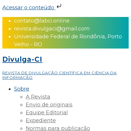
Acessar o conteúdo
Skip
contato@labci.online
to
revista.divulgaci@gmail.com
content
Universidade Federal de Rondônia, Porto
Velho - RO
Divulga-CI
REVISTA DE DIVULGAÇÃO CIENTÍFICA EM CIÊNCIA DA
INFORMAÇÃO
Sobre
A Revista
Envio de originais
Equipe Editorial
Expediente
Normas para publicação