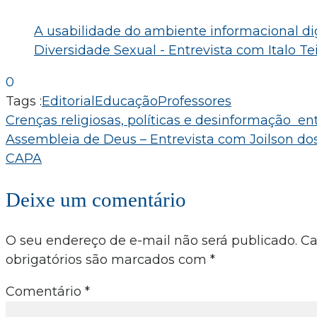
A usabilidade do ambiente informacional di
Diversidade Sexual - Entrevista com Italo Te
0
Tags :
Editorial
Educação
Professores
Navegação
Crenças religiosas, políticas e desinformação ent
Assembleia de Deus – Entrevista com Joilson do
de
CAPA
Post
Deixe um comentário
O seu endereço de e-mail não será publicado.
C
obrigatórios são marcados com
*
Comentário
*