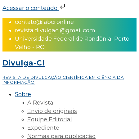
Acessar o conteúdo
Skip
contato@labci.online
to
revista.divulgaci@gmail.com
content
Universidade Federal de Rondônia, Porto
Velho - RO
Divulga-CI
REVISTA DE DIVULGAÇÃO CIENTÍFICA EM CIÊNCIA DA
INFORMAÇÃO
Sobre
A Revista
Envio de originais
Equipe Editorial
Expediente
Normas para publicação