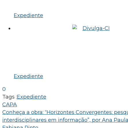
Expediente
Expediente
0
Tags :
Expediente
Navegação
CAPA
Conheça a obra: “Horizontes Convergentes: pesq
de
interdisciplinares em informação”, por Ana Paul
Post
Fabiana Pinto