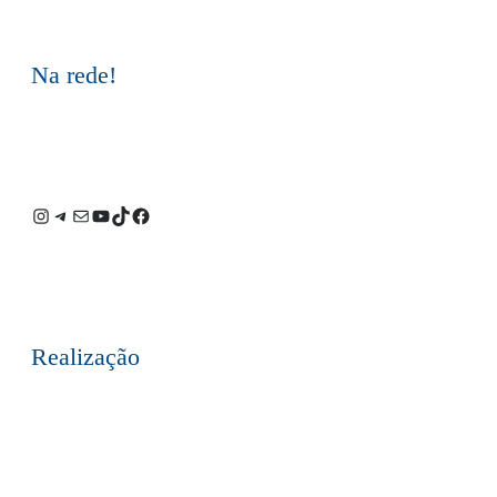
Na rede!
Instagram
Telegram
E-
Youtube
TikTok
Facebook
mail
Realização