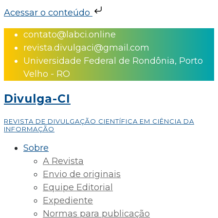
Acessar o conteúdo
Skip
contato@labci.online
to
revista.divulgaci@gmail.com
content
Universidade Federal de Rondônia, Porto
Velho - RO
Divulga-CI
REVISTA DE DIVULGAÇÃO CIENTÍFICA EM CIÊNCIA DA
INFORMAÇÃO
Sobre
A Revista
Envio de originais
Equipe Editorial
Expediente
Normas para publicação